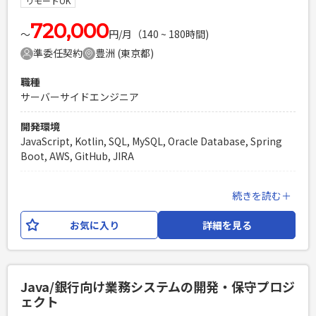
リモートOK
設計思想：クリーンアーキテクチャ、 DDD AIツール：
Github copilot, Claude Code等
720,000
〜
円/月（140 ~ 180時間)
準委任契約
豊洲 (東京都)
必須スキル
・リーダーもしくはサブリーダーの経験 ・Kotlinの実務経験
職種
・SQLを用いたデータベース操作の実務経験 ・DDDやクリー
サーバーサイドエンジニア
ンアーキテクチャーなどのソフトウェア設計パターンを活用し
た開発経験（1年以上） ・AWSを利用した開発経験（1年以
開発環境
上） ・Reactの開発経験（3か月以上）
JavaScript, Kotlin, SQL, MySQL, Oracle Database, Spring
PHPを用いたWebサービスの開発経験4年以上
Boot, AWS, GitHub, JIRA
Laravelを用いた開発経験1年以上
エンジニア複数人のチームでの開発経験
業務内容
続きを読む＋
輸配送システムの保守開発を中心としたWeb開発案件です。
保守開発案件の増加に伴い、開発メンバーの補充が必要とな
お気に入り
詳細を見る
っており、 AIを活用した設計～開発～テストを1人称で対応で
きるSEメンバーを募集。 外注ベンダーとの問合せや確認対応
も発生する可能性がございます。 【開発環境】 言語：Kotlin,
HTML, CSS, Java, JavaScript フレームワーク：Spring Boot,
Java/銀行向け業務システムの開発・保守プロジ
Thymeleaf DB：Oracle,Mysql インフラ：AWS, Terraform
ェクト
開発ツール等：intelliJ, Docker, Github, Slack, Zoom, Jira,