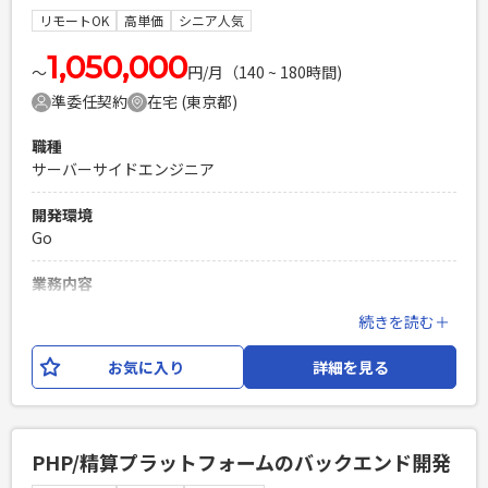
Laravelを用いた開発経験1年以上
リモートOK
高単価
シニア人気
エンジニア複数人のチームでの開発経験
1,050,000
〜
円/月（140 ~ 180時間)
準委任契約
在宅 (東京都)
職種
サーバーサイドエンジニア
開発環境
Go
業務内容
新規の大型スマホゲームの開発と、VRデバイスでのライブ配
続きを読む＋
信システムの開発の2案件が進んでおり、 いずれかに配属いた
だけるサーバーサイドエンジニア（Go言語）を募集いたしま
お気に入り
詳細を見る
す。
必須スキル
・toC向けコンテンツでのサーバーサイド開発経験 ・Go言語
PHP/精算プラットフォームのバックエンド開発
での開発の熟練者（複雑な要件にも対応でき、自律してGo言