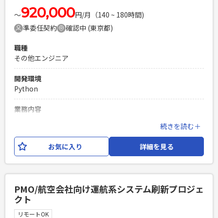
920,000
PHPを用いたWebサービスの開発経験4年以上
〜
円/月（140 ~ 180時間)
Laravelを用いた開発経験1年以上
準委任契約
確認中 (東京都)
エンジニア複数人のチームでの開発経験
職種
その他エンジニア
開発環境
Python
業務内容
AI関連システム開発（Python）に携わっていただくエンジニ
続きを読む＋
アを募集。 クラウド技術を活用したシステム開発やプロジェ
クト推進経験をお持ちの方を歓迎します。 【募集職種】 • AI
お気に入り
詳細を見る
エンジニア（Pythonによる開発） 【業務内容】 ・Pythonを
用いたAIシステム/アプリケーションの開発 ・組み込みソフト
ウェアの設計、開発、評価 ・Pythonを用いたAIシステム/ア
プリケーションの開発 ・クラウド環境を活用したシステム構
PMO/航空会社向け運航系システム刷新プロジェ
築・運用 ・プロジェクト推進および関係者との調整 ・顧客と
クト
の技術的な打ち合わせ・要件整理
リモートOK