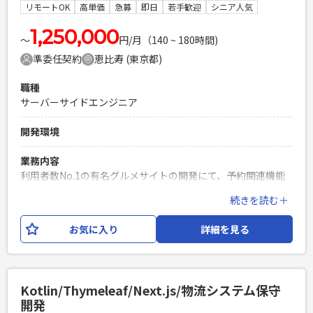
汲み取り設計や開発に落とし込む経験を有する方） └シス
リモートOK
高単価
急募
即日
若手歓迎
シニア人気
テムの抜本的な改善など、大きな変更に対しての設計や構築
の経験を有する方 ・AIに頼らず手を動かしてコーディングが
1,250,000
〜
円/月（140 ~ 180時間)
できる方（言語や経験年数は不問） ・AIを用いた開発が可能
準委任契約
恵比寿 (東京都)
な方 ・週1回の出社できる方
PHPを用いたWebサービスの開発経験4年以上
職種
Laravelを用いた開発経験1年以上
サーバーサイドエンジニア
エンジニア複数人のチームでの開発経験
開発環境
業務内容
利用者数No.1の有名グルメサイトの開発にて、予約関連機能
の開発・運用・保守をご担当いただきます。 本案件では、AI
続きを読む＋
駆動開発を取り入れながら、モノリシックに構成された予
約・在庫管理システムを、 ドメインごとに切り出しマイクロ
お気に入り
詳細を見る
サービス化していく構想となっております。 予約在庫に関す
る計算ロジックや台帳管理のリモデリング、サービス間連携
の最適化、パフォーマンス改善など、 システム全体の方針設
計から一気通貫で携わっていただく想定です。 また、企画担
Kotlin/Thymeleaf/Next.js/物流システム保守
当やデザイナーと議論をしながら、要件定義・サービス改善
開発
提案から設計・実装・リリースまでをご担当いただきます。