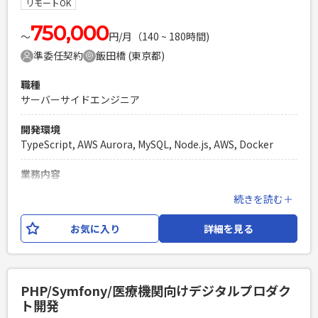
リモートOK
750,000
〜
円/月（140 ~ 180時間)
準委任契約
飯田橋 (東京都)
職種
サーバーサイドエンジニア
開発環境
TypeScript, AWS Aurora, MySQL, Node.js, AWS, Docker
業務内容
通信キャリアが展開する、サブスクリプション型のポイント
続きを読む＋
サービスの開発です。 直近でサービスがリニューアルし、れ
まで以上にスピーディーかつ効率的なシステムにしていく必
お気に入り
詳細を見る
要となり、 再構築を実施していきます。 ご担当いただく工程
は、基本設計からテストまでとなります。 【技術環境】 ・言
語：TypeScript（Node.js） ・DB：MySQL ・クラウド：AWS
・その他：Postman、Jest、Docker
PHP/Symfony/医療機関向けデジタルプロダク
ト開発
必須スキル