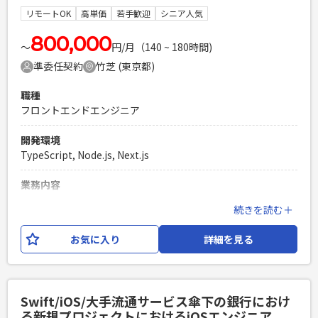
ラ：AWS、GCP ・開発手法：スクラム（1週間スプリント）
リモートOK
高単価
若手歓迎
シニア人気
必須スキル
800,000
〜
円/月（140 ~ 180時間)
・アーキテクチャ設計をされたご経験 ・AWSに携わったご経
準委任契約
竹芝 (東京都)
験 ・Rubyを用いて開発をされたご経験
PHPを用いたWebサービスの開発経験4年以上
職種
Laravelを用いた開発経験1年以上
フロントエンドエンジニア
エンジニア複数人のチームでの開発経験
開発環境
TypeScript, Node.js, Next.js
業務内容
クライアントの自社サービス（クラウド型法人向けECサービ
続きを読む＋
ス）のAPI、画面の開発を行っていただきます。 SE，PG各ポ
ジションで募集を致します。 詳細設計〜テスト
お気に入り
詳細を見る
必須スキル
共通： ・コミュニケーションが円滑に行うことができ、報連
相が確実に行える方。 ・Webアプリの基礎を理解しており、
Swift/iOS/大手流通サービス傘下の銀行におけ
基本に沿った上で設計、実装を行うことができる方。 SE： ・
る新規プロジェクトにおけるiOSエンジニア