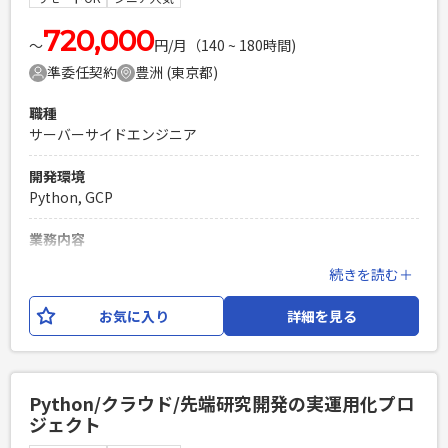
・本番リリース対応 ・保守・障害調査 ※調査・設計工程の比
率が比較的高いポジションです。
720,000
〜
円/月（140 ~ 180時間)
準委任契約
豊洲 (東京都)
必須スキル
・基本設計〜テストまでの開発経験 ・JavaによるWebシステ
職種
ム開発経験（5年以上） ・既存システムの調査・改修経験
サーバーサイドエンジニア
PHPを用いたWebサービスの開発経験4年以上
Laravelを用いた開発経験1年以上
開発環境
エンジニア複数人のチームでの開発経験
Python, GCP
業務内容
Tableau等のツールからデータ分析を可能とするために、社内
続きを読む＋
の複数システムで蓄積されたデータを GCP上に集約（DL）す
る機能を実装いただきます。 また、要求に応じてDWHも設
お気に入り
詳細を見る
計・構築いただきます。 【ポジション】PG 【開発環境】
Python、シェルスクリプト、Google Cloud
必須スキル
Python/クラウド/先端研究開発の実運用化プロ
・Pythonでの開発経験3年以上 ・基本設計〜開発の経験 ・エ
ジェクト
ンドユーザーとコミュニケーションをとりながら業務を推進