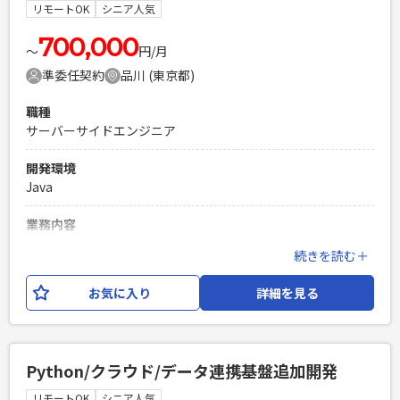
Confluence等 設計思想：クリーンアーキテクチャ、 DDD
リモートOK
シニア人気
必須スキル
700,000
〜
円/月
・1人称でユーザーとコミュニケーションをとり設計を推進で
準委任契約
品川 (東京都)
きる方 ・Kotlinの実務経験 ・Thymeleaf経験（1年以上） ・
SQLを用いたデータベース操作の実務経験 ・DDDやクリーン
職種
アーキテクチャーなどのソフトウェア設計パターンを活用した
サーバーサイドエンジニア
開発経験（1年以上） ・AWSを利用した開発経験（1年以上）
PHPを用いたWebサービスの開発経験4年以上
開発環境
Laravelを用いた開発経験1年以上
Java
エンジニア複数人のチームでの開発経験
業務内容
銀行向け業務システムの開発・保守プロジェクトにて、上流
続きを読む＋
工程から開発まで主体的に推進できる中堅エンジニアを募集
します。 既存システムの機能改善を中心に、ユーザ部門との
お気に入り
詳細を見る
仕様調整や影響調査など、上流工程から関わる機会の多い案
件です。 また、長期保守案件のため、システム理解を深めな
がら調査・設計を中心に継続的に開発に携わることができま
す。 【担当業務】 ・業務要件の整理・仕様調整（ユーザ部門
Python/クラウド/データ連携基盤追加開発
対応） ・既存システムの影響調査 ・基本設計、詳細設計 ・
Javaによるアプリケーション開発 ・テスト計画、テスト実施
リモートOK
シニア人気