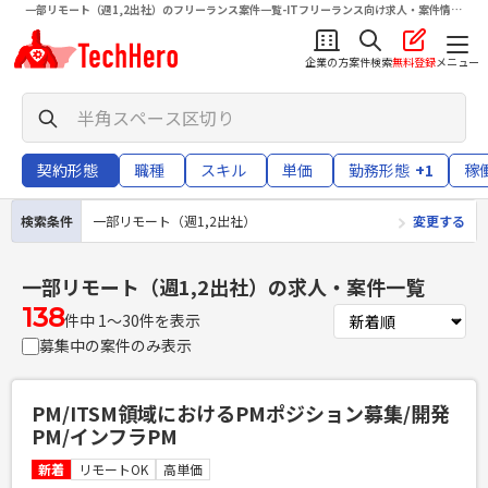
一部リモート（週1,2出社）のフリーランス案件一覧-ITフリーランス向け求人・案件情報
サイトテクヒロ（TechHero）
企業の方
案件検索
無料登録
メニュー
契約形態
職種
スキル
単価
勤務形態
+1
稼
検索条件
一部リモート（週1,2出社）
変更する
一部リモート（週1,2出社）
の求人・案件一覧
138
件中 1〜30件を表示
募集中の案件のみ表示
PM/ITSM領域におけるPMポジション募集/開発
PM/インフラPM
新着
リモートOK
高単価