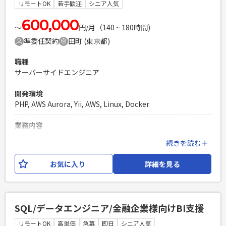
語の実装・設計・レビューができる）
リモートOK
若手歓迎
シニア人気
PHPを用いたWebサービスの開発経験4年以上
600,000
Laravelを用いた開発経験1年以上
〜
円/月（140 ~ 180時間)
エンジニア複数人のチームでの開発経験
準委任契約
田町 (東京都)
職種
サーバーサイドエンジニア
開発環境
PHP, AWS Aurora, Yii, AWS, Linux, Docker
業務内容
精算プラットフォームの開発において、バッチでQRコード決
続きを読む＋
済情報を基に集計を行い、 顧客向けにAPIで振込、帳票用情報
の連携と出力を行う機能の開発をいただきます。 構成は、IF
お気に入り
詳細を見る
サーバ、AWSバッチ、APIサーバとなります。 作業工程は設
計、開発、テストをお願いいたします。
必須スキル
SQL/データエンジニア/金融企業様向けBI支援
・PHP開発経験3年以上 ・コミュニケーションスキル ・何ら
かのクラウド環境での開発経験 ・Linux、MySQL、Dockerの
リモートOK
高単価
急募
即日
シニア人気