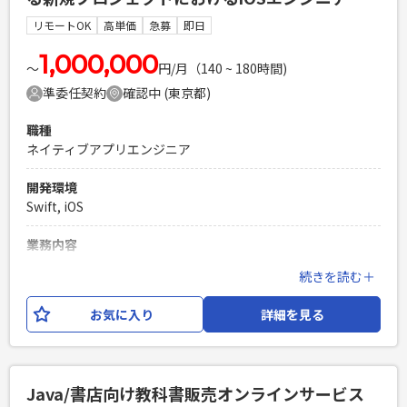
既存の要件定義資料、設計書を読み込み理解をすることがで
きる方。 ・追加仕様、仕様変更等を設計に落とし込むことが
リモートOK
高単価
急募
即日
できる方。 PG： ・世の中で一般的なものに加え、プロジェク
トで準備した 開発手順、コーディング規約に沿ったコーディ
1,000,000
〜
円/月（140 ~ 180時間)
ングを行うことができる方。 ・手が早く動き、設計書に沿っ
準委任契約
確認中 (東京都)
た実装を行うことができる方。
PHPを用いたWebサービスの開発経験4年以上
職種
Laravelを用いた開発経験1年以上
ネイティブアプリエンジニア
エンジニア複数人のチームでの開発経験
開発環境
Swift, iOS
業務内容
・大手流通サービス傘下の銀行におけるiOSエンジニアとして
続きを読む＋
参画して頂きます。 ・新規プロジェクトに参加して頂き、上
流工程から携わって頂きます。 ・今回は勘定系プロジェクト
お気に入り
詳細を見る
ではなく、クレジットカードやネットバンキング 利用者向け
のWeb及びスマホサービスとなります。 ・開発言語：Swift、
Kotlin、TypeScript、JavaScript、HTML・CSS、 ・FW：
SwiftUI、Node.js、React.js、Express ・DB：CosmosDB ・
Java/書店向け教科書販売オンラインサービス
ツール：Azure、Backlog、 ・開発手法：アジャイル（一部ウ