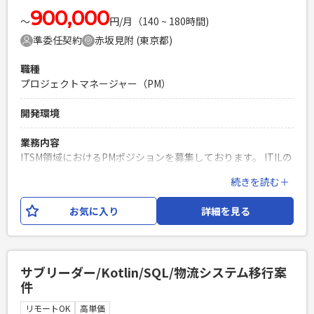
900,000
〜
円/月（140 ~ 180時間)
準委任契約
赤坂見附 (東京都)
職種
プロジェクトマネージャー（PM）
開発環境
業務内容
ITSM領域におけるPMポジションを募集しております。 ITILの
理解を前提に、プロジェクト推進・顧客折衝を主体的にご対
続きを読む＋
応いただける方を求めております。 ＜業務内容＞ ・ITSM関連
プロジェクトの推進 ・顧客折衝／課題整理 ・運用プロセス改
お気に入り
詳細を見る
善支援 ・各ステークホルダーとの調整対応 ・進捗／課題管理
必須スキル
・システム開発またはインフラ領域の経験 ・PM／PMO経験
サブリーダー/Kotlin/SQL/物流システム移行案
・顧客折衝経験 ・課題管理、進捗管理経験 ・運用改善、サー
件
ビスマネジメント経験 ・主体的に課題解決へ取り組める方 ・
コミュニケーション能力の高い方
リモートOK
高単価