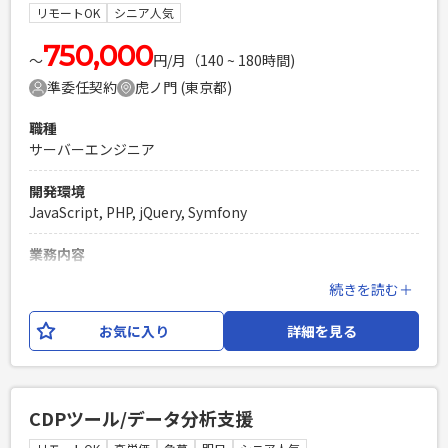
・サーバーサイド開発で基本設計から担当した経験 ・
リモートOK
シニア人気
TypeScriptの開発経験3年以上 ・Node.js経験が1〜2年以上 ・
APIの設計・開発の経験
750,000
〜
円/月（140 ~ 180時間)
PHPを用いたWebサービスの開発経験4年以上
準委任契約
虎ノ門 (東京都)
Laravelを用いた開発経験1年以上
エンジニア複数人のチームでの開発経験
職種
サーバーエンジニア
開発環境
JavaScript, PHP, jQuery, Symfony
業務内容
医療機関向けのDXソリューションの一環で、病院内の業務支
続きを読む＋
援ツールを開発しております。 今回の案件では、すでに導入
されているプロダクトの運用保守がメインとなります。 ネッ
お気に入り
詳細を見る
トワークの構造やセキュリティーの観点から、実際に導入さ
れている施設に伺い、 バグがあった際の調査や設定をしても
らうこともございます。 運用保守と並走して、新しい機能
を、新しい開発環境で開発しているPJTもありますので、 適正
CDPツール/データ分析支援
に応じて、そちらへのアサインの可能性もございます。