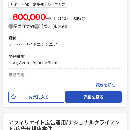
ォーターフォール有） ・参画当初してから1～2週間程は出社
リモートOK
高単価
シニア人気
をして頂きます。 理由といたしましては、キャッチアップや
参画後にPCの持ち出しの稟議を行うためになります。 ・その
800,000
〜
円/月（140 ~ 200時間)
後はリモート併用（毎週水曜日のみ出社）となります。 毎週
準委任契約
浜松町 (東京都)
水曜日の出社はビジネスサイドとのMTGに参加して頂く為に
なります。
職種
サーバーサイドエンジニア
必須スキル
・要件定義や基本設計といった上流工程のご経験 ・Swiftを用
開発環境
いたネイティブアプリ開発経験3年以上 ・決済関連の機能に携
Java, Azure, Apache Struts
わったご経験
PHPを用いたWebサービスの開発経験4年以上
業務内容
Laravelを用いた開発経験1年以上
某書店が提供する教科書販売サービスのスクラッチ開発で
続きを読む＋
エンジニア複数人のチームでの開発経験
す。 会員向けのマイページ機能の改修を始め、各種機能の開
発や運用保守対応と、 ネイティブアプリとWebアプリそれぞ
お気に入り
詳細を見る
れの修正が伴います。 開発者として実装をメインにやるだけ
でなく、できれば顧客と要件のすり合わせから 一気通貫でや
っていただける方歓迎です。 また、開発チームにはまだ開発
経験が浅いメンバーが多くいらっしゃるため、 若手への指導
アフィリエイト広告運用/ナショナルクライアン
に抵抗がなく、協力的な方が望ましいです。
ト/広告代理店案件