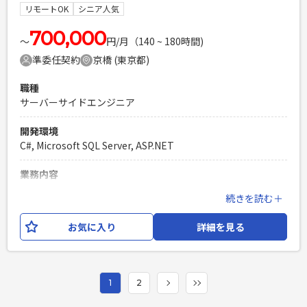
・社内外のコミュニケーションが問題なく取れる方 ・下記、
リモートOK
シニア人気
いずれかの経験をお持ちの方 - アフィリエイト代理店関連経
験者 - アフィリエイトASP経験者（フロントサイド）
700,000
〜
円/月（140 ~ 180時間)
PHPを用いたWebサービスの開発経験4年以上
準委任契約
京橋 (東京都)
Laravelを用いた開発経験1年以上
エンジニア複数人のチームでの開発経験
職種
サーバーサイドエンジニア
開発環境
C#, Microsoft SQL Server, ASP.NET
業務内容
Webメディア予約サイトの開発をご支援いただきます。
続きを読む＋
ASP.netを用いた開発となり、一人称で自走できる方の募集と
なります。
お気に入り
詳細を見る
必須スキル
※以下の各要件に対して〇/△/×でご回答頂けますと幸いで
す。（△の場合はコメントを添えて下さいませ。） ・
1
2
ASP.NET(C#)エンジニアのご経験（3年以上） ・Webform開
発のご経験 ・SQLServerを利用したアプリケーション開発の