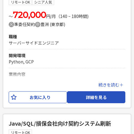
できる方 ・クラウド環境（Google Cloud等）を利用した開発
リモートOK
シニア人気
経験3年以上 ・データ連携処理の実装経験 ・スケジュール管
理をして1人称で設計開発作業を進められる方
720,000
〜
円/月（140 ~ 180時間)
PHPを用いたWebサービスの開発経験4年以上
準委任契約
豊洲 (東京都)
Laravelを用いた開発経験1年以上
エンジニア複数人のチームでの開発経験
職種
サーバーサイドエンジニア
開発環境
Python, GCP
業務内容
研究開発目的で開発された調達管理システム（Python/約
続きを読む＋
7,000～8,000ステップ）の実運用化プロジェクトです。 研究
段階のプログラムを実際の業務で利用できるシステムへブラ
お気に入り
詳細を見る
ッシュアップするため、 設計書の作成から実装、テスト（テ
ストケース作成・実施）、コードレビューまで、一連の開発業
務をご担当いただきます。 本案件終了後も、レコメンドエン
ジンやインバウンド需要予測、LLM（大規模言語モデル）構
Java/SQL/損保会社向け契約システム刷新
築など、 先端技術を活用したプロジェクトへの参画を予定し
ております。 【担当工程】 設計書作成、実装（Python）、テ
リモートOK