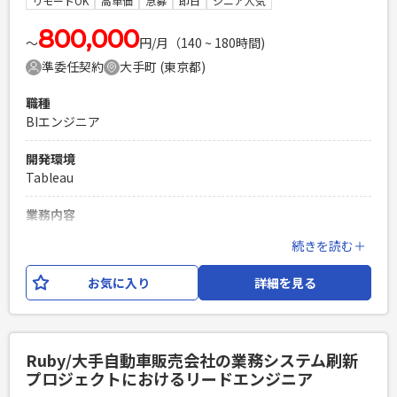
リモートOK
高単価
急募
即日
シニア人気
必須スキル
・Webアプリケーション開発経験3年以上 ・FWを用いたPHP
800,000
〜
円/月（140 ~ 180時間)
での開発経験3年以上 ・顧客折衝、要件定義〜運用保守まで一
準委任契約
大手町 (東京都)
人称で対応できる方（運用保守の経験が重要） ・
jQuery,HTML,CSSでのフロントの開発経験（基本的な画面開
職種
発ができればOK）
BIエンジニア
PHPを用いたWebサービスの開発経験4年以上
Laravelを用いた開発経験1年以上
開発環境
エンジニア複数人のチームでの開発経験
Tableau
業務内容
クライアント先ユーザ部門の方と仕様検討し CDPツール
続きを読む＋
（Treasure Data）を使用したデータ分析や BIツール
（tableau）を使用し、経営指標の可視化を行います。 ツール
お気に入り
詳細を見る
例： Treasure Data、BigQuery、Snowflake等
必須スキル
・ユーザーサイドでの業務経験 ・BIツールを用いたダッシュ
Ruby/大手自動車販売会社の業務システム刷新
ボード構築経験があること（3年程度） ・CDPツールの使用経
プロジェクトにおけるリードエンジニア
験