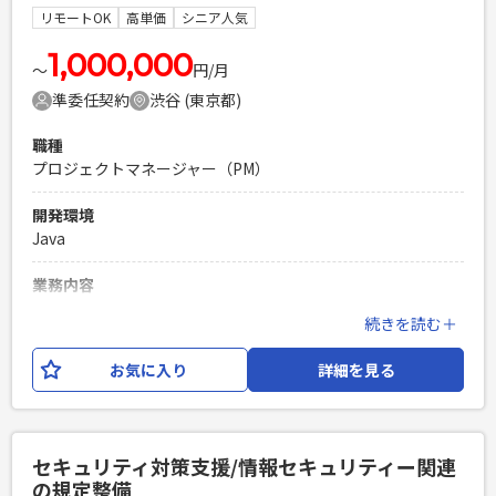
トの棚卸し ・アカウント管理およびIT運用業務の効率化や標
リモートOK
高単価
シニア人気
準化に向けた改善対応（フロー整備・自動化検討）
1,000,000
〜
円/月
必須スキル
準委任契約
渋谷 (東京都)
・IT業界の実務経験が1年半程度から（IT未経験はNG） ・ベ
ンチャーマインドを持ち、自走して業務へ取り組める方 ※上
職種
場企業ではありますが、まだ整備途中の領域も多く、また十
プロジェクトマネージャー（PM）
分な教育工数を確保できない場面もあるため、 主体的にキ
ャッチアップしつつ、必要に応じて周囲へ相談・連携できる方
開発環境
を求めています。 ・記載の業務業務を満たしていなくても、
Java
類似領域の経験をもとに早期キャッチアップが可能な方
PHPを用いたWebサービスの開発経験4年以上
業務内容
Laravelを用いた開発経験1年以上
Saas型のECサイト構築サービスを提供している企業にて、プ
続きを読む＋
エンジニア複数人のチームでの開発経験
ロジェクトマネージャーとしてご参画いただき、 顧客へ導入
と導入後の伴走をいただきながら、顧客のEC事業の拡大をご
お気に入り
詳細を見る
支援していただきます。 業務としては、顧客折衝から開発推
進まで一貫してリードいただきます。 ＜主な業務内容＞ ・顧
客との仕様調整および課題ヒアリング ・開発メンバーとの連
携によるプロジェクト全体の推進 ・要件定義からリリースま
セキュリティ対策支援/情報セキュリティー関連
での一連のプロジェクト管理 ・進捗・品質・課題管理および
の規定整備
関係者間の調整 ＜開発環境一例＞ ・言語：