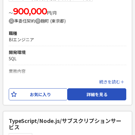
基礎知識
900,000
PHPを用いたWebサービスの開発経験4年以上
〜
円/月
Laravelを用いた開発経験1年以上
準委任契約
麹町 (東京都)
エンジニア複数人のチームでの開発経験
職種
BIエンジニア
開発環境
SQL
業務内容
某金融企業様向けに、BIで生成されるSQLのチューニングや、
続きを読む＋
ユーザが作成した複雑なSQLのチューニングを対応していただ
きます。
お気に入り
詳細を見る
必須スキル
・複雑なSQLのチューニング経験 ・DB系有資格者歓迎
PHPを用いたWebサービスの開発経験4年以上
TypeScript/Node.js/サブスクリプションサー
Laravelを用いた開発経験1年以上
ビス
エンジニア複数人のチームでの開発経験