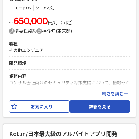
Java,TypeScript,JavaScript ・環境：AWS,Node.js
リモートOK
シニア人気
必須スキル
650,000
〜
円/月（固定)
・Webサービスの開発案件でのPMまたはそれに相応する経験
準委任契約
神谷町 (東京都)
・顧客折衝や要件定義などの上流フェーズのみならず、開発チ
ームとの連携や進捗管理および品質管理の経験 ・Javaでの開
職種
発経験
その他エンジニア
PHPを用いたWebサービスの開発経験4年以上
Laravelを用いた開発経験1年以上
開発環境
エンジニア複数人のチームでの開発経験
業務内容
コンサル会社向けのセキュリティ対策支援において、情報セキ
ュリティ関連の規程の整備から技術的な対策、 教育およびマ
続きを読む＋
ニュアル作成、BCP策定まで、情報セキュリティに関わる多岐
にわたる業務をお任せいたします。
お気に入り
詳細を見る
必須スキル
・情報セキュリティポリシーや規程の策定の経験がある方 ・
サイバーセキュリティに関する専門知識（ネットワーク、
Kotlin/日本最大級のアルバイトアプリ開発
OS、アプリケーションなど）がある方 ・リーダーもしくはサ