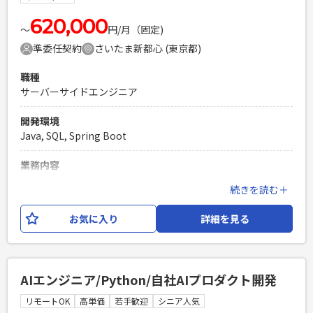
スト（テストケース作成・実施）、コードレビュー 【開発環
境】 言語：Python クラウド：Google Cloud
620,000
〜
円/月（固定)
準委任契約
さいたま新都心 (東京都)
必須スキル
・Pythonでの開発経験3年以上 ・基本設計〜開発の経験 ・エ
職種
ンドユーザーとコミュニケーションをとりながら業務を推進
サーバーサイドエンジニア
できる方 ・クラウド環境（Google Cloud等）を利用した開発
経験3年以上 ・各種ドキュメント作成経験 ・スケジュール管
開発環境
理をして1人称で設計開発作業を進められる方 ・生成AI、機械
Java, SQL, Spring Boot
学習についてのキャッチアップ意欲
PHPを用いたWebサービスの開発経験4年以上
業務内容
Laravelを用いた開発経験1年以上
損保会社の契約システムの刷新にあたり、COBOLからJavaへ
続きを読む＋
エンジニア複数人のチームでの開発経験
の刷新開発をおこないます。 現在は結合テスト工程に進んで
おりますが、後から追加・修正された要件の差分取り込みに
お気に入り
詳細を見る
おいては 設計からテストまでの一連を実施いただきます。
必須スキル
・Javaサーバーサイド開発経験（5年以上） ・Spring Bootの
AIエンジニア/Python/自社AIプロダクト開発
実務経験 ・基本設計～結合テストまでの経験（基本設計は改
修程度でもOK） ・SQLの実務経験 ・コミュニケーションよく
リモートOK
高単価
若手歓迎
シニア人気
自走できる方