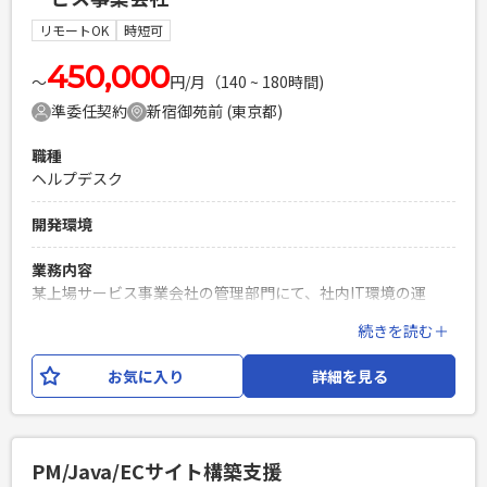
Oracle,MySQL インフラ：AWS(各種サービス),Terraform 開
発ツール等：Github,Slack,Zoom,Jira,Confluence,VScode
リモートOK
時短可
等 設計思想：クリーンアーキテクチャ、DDD AIツール：
Github copilot,Claude Code等
450,000
〜
円/月（140 ~ 180時間)
準委任契約
新宿御苑前 (東京都)
必須スキル
・Kotlinの実務経験（できれば2年以上） ・Thymeleaf経験
職種
（1年以上） ・Next.jsやVue.jsなどのFWを使用したフロント
ヘルプデスク
エンドの開発経験（半年以上） ・SQLを用いたデータベース
操作の実務経験 ・DDDやクリーンアーキテクチャーなどのソ
開発環境
フトウェア設計パターンを活用した開発経験（1年以上） ・
AWSを利用した開発経験（1年以上） ・AIコーディングエージ
業務内容
ェントの利用経験
某上場サービス事業会社の管理部門にて、社内IT環境の運
PHPを用いたWebサービスの開発経験4年以上
用・サポート業務をご担当いただきます。 IT資産管理やアカ
続きを読む＋
Laravelを用いた開発経験1年以上
ウント管理、社内問い合わせ対応などを通じて、従業員が円
エンジニア複数人のチームでの開発経験
滑に業務を行える環境の維持・改善を担うポジションです。
お気に入り
詳細を見る
【具体的な業務内容】 ・端末管理ツールのアラート監視およ
び障害時の対応、問い合わせ対応 ・社内アカウント
（Google,Slack,Notion）の発行、削除対応 ・社内問い合わ
せ対応および調査、報告（必要に応じてメーカー連携） ・開
PM/Java/ECサイト構築支援
発会議への参加および議事録作成、共有 ・各種SaaSアカウン