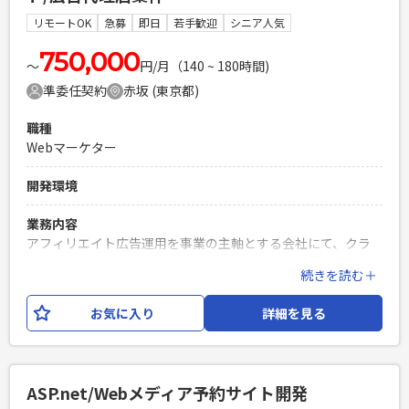
必須スキル
リモートOK
急募
即日
若手歓迎
シニア人気
・Webアプリケーションの開発を一人称でできるレベルの方
（目安3年以上） ※エンジニア歴3年ではなく、Webアプリの
750,000
〜
円/月（140 ~ 180時間)
開発フェーズの経験が3年以上。 ・Javaでの開発経験（メイン
準委任契約
赤坂 (東京都)
言語はJavaでなくてもいいが、指導が不要なレベル） ・レビ
ューの経験（ソースコード、ドキュメント、設計書など）
職種
PHPを用いたWebサービスの開発経験4年以上
Webマーケター
Laravelを用いた開発経験1年以上
エンジニア複数人のチームでの開発経験
開発環境
業務内容
アフィリエイト広告運用を事業の主軸とする会社にて、クラ
イアント向けの 広告運用代行をおこないます。 アフィリエイ
続きを読む＋
ト広告のご経験が豊富な方であればまずはエントリーくださ
いませ。 【ポイント】 事業会社での広告運用のご経験をお持
お気に入り
詳細を見る
ちの方はミスマッチとなります。 代理店でクライアント向け
にアフィリエイト広告の運用に携わってきた方がターゲット
になります。
ASP.net/Webメディア予約サイト開発
必須スキル