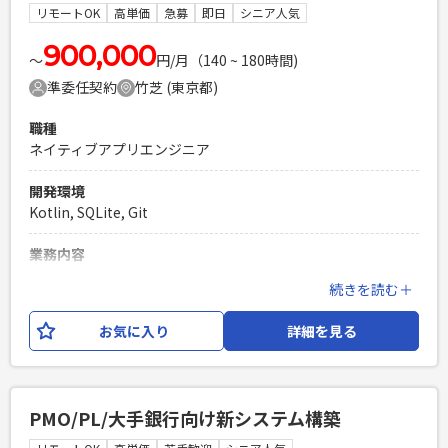
ブリーダーのご経験がある方
リモートOK
高単価
急募
即日
シニア人気
PHPを用いたWebサービスの開発経験4年以上
900,000
Laravelを用いた開発経験1年以上
〜
円/月（140 ~ 180時間)
エンジニア複数人のチームでの開発経験
準委任契約
竹芝 (東京都)
職種
ネイティブアプリエンジニア
開発環境
Kotlin, SQLite, Git
業務内容
運用中のアルバイト検索アプリの機能追加・改修対応をお任
続きを読む＋
せいたします。 作業工程は、要件定義・設計・開発・単体テ
スト・結合テストを想定しております。 スキルと経験を踏ま
お気に入り
詳細を見る
えて、リーダーかSEポジションのいずれかでアサインをご相
談させていただきます。 【開発環境一例】
Android,Kotlin（一部Android Java),SQLite,Realm ,GitHub
PMO/PL/大手銀行向け新システム構築
必須スキル
・ネイティブアプリの開発実務経験（3年以上） ・Kotlinを使