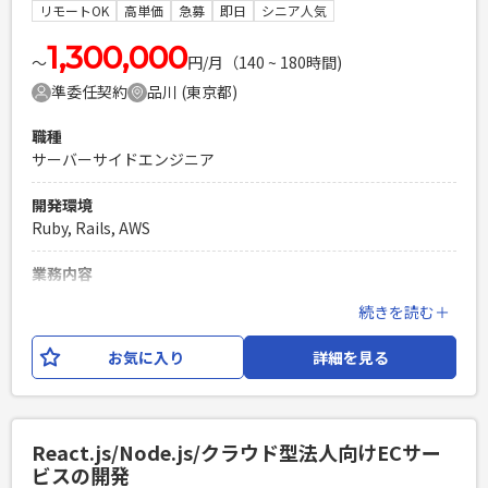
リモートOK
高単価
急募
即日
シニア人気
PHPを用いたWebサービスの開発経験4年以上
Laravelを用いた開発経験1年以上
1,300,000
エンジニア複数人のチームでの開発経験
〜
円/月（140 ~ 180時間)
準委任契約
品川 (東京都)
職種
サーバーサイドエンジニア
開発環境
Ruby, Rails, AWS
業務内容
・大手自動車販売会社の業務システム刷新プロジェクトにお
続きを読む＋
けるリードエンジニアとして参画をしていただきます。 ・シ
ステム内製化として業務システムの刷新プロジェクトを進め
お気に入り
詳細を見る
ており、RubyやPythonを用いて業務システムに対して上流工
程から一気通貫で携わって頂きます。 ・具体的には既存サー
ビスである業者向け中古車ECサイトの商品化を早くするため
の撮影アプリの新規機能の開発や保守、及びAPI基盤の作成な
React.js/Node.js/クラウド型法人向けECサー
どのアーキテクチャ設計や開発に携わって頂きます。 ・使用
ビスの開発
言語：Ruby、Python、Dart ・FW：RoR、Flutter ・インフ