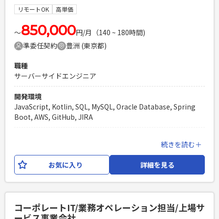
リモートOK
高単価
必須スキル
・Webシステムのサーバーサイド開発経験10年以上 ・規模が
850,000
〜
円/月（140 ~ 180時間)
大きいサービスの開発で上流工程から関わっている方 ・サー
準委任契約
豊洲 (東京都)
バーサイドの運用に強い方 ・AIを利用した開発にシフトして
いる方 ・マイクロサービス化、DDDでの開発経験がある ・週
職種
1回の出社できる方
サーバーサイドエンジニア
PHPを用いたWebサービスの開発経験4年以上
Laravelを用いた開発経験1年以上
開発環境
エンジニア複数人のチームでの開発経験
JavaScript, Kotlin, SQL, MySQL, Oracle Database, Spring
Boot, AWS, GitHub, JIRA
業務内容
続きを読む＋
輸配送システムの保守開発を中心としたWeb開発案件です。
サーバーサイドからフロントエンドまで、フルスタックでご
お気に入り
詳細を見る
対応いただきます。 開発工程は、設計からテストまで一連の
プロセスをご担当いただきます。 また、GitHub Copilotや
Claude Code等を活用したAI駆動開発を取り入れております。
【開発環境】 言語：Kotlin, HTML,CSS,Java,JavaScript フレ
コーポレートIT/業務オペレーション担当/上場サ
ームワーク：Spring Boot,Thymeleaf,Next.js DB：
ービス事業会社