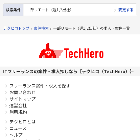
ご経験（1年以上） ・B2C Webサイト開発のご経験（1年以
検索条件
一部リモート（週1,2出社）
変更する
上） ・SQLServerのチューニング、設定のご経験
PHPを用いたWebサービスの開発経験4年以上
Laravelを用いた開発経験1年以上
テクヒロトップ
案件検索
一部リモート（週1,2出社）の求人・案件一覧
エンジニア複数人のチームでの開発経験
ITフリーランスの案件・求人探しなら【テクヒロ（TechHero）】
フリーランス案件・求人を探す
お問い合わせ
サイトマップ
運営会社
利用規約
テクヒロとは
ニュース
ヘルプ