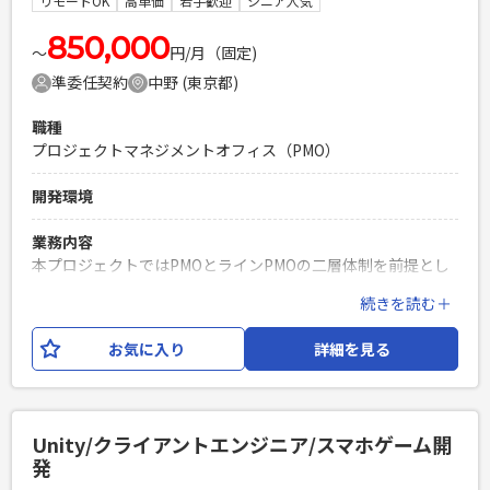
リモートOK
高単価
若手歓迎
シニア人気
用した開発実務経験 ・要件をもとに設計書を作成できる方 ・
GitHubを利用したチームでの開発経験
850,000
〜
円/月（固定)
PHPを用いたWebサービスの開発経験4年以上
準委任契約
中野 (東京都)
Laravelを用いた開発経験1年以上
エンジニア複数人のチームでの開発経験
職種
プロジェクトマネジメントオフィス（PMO）
開発環境
業務内容
本プロジェクトではPMOとラインPMOの二層体制を前提とし
ております。 PMOはプロジェクト全体が円滑に推進できるよ
続きを読む＋
う各ラインをサポートし、状況を可視化した上で現状や 将来
予測に基づいた対策を立案・推進するとともに、プロセスや
お気に入り
詳細を見る
成果物の品質管理を主導いただきます。 ラインPMOは、各ラ
インの実態を正しく可視化するために進捗・課題・品質など
の情報を収集・分析し、 PMOと共有して全体最適なマネジメ
ントに寄与いただきます。 両者に共通する役割として、炎上
Unity/クライアントエンジニア/スマホゲーム開
の兆しがあるラインがあれば解決策の判定やユーザーとの対
発
話を通じて軌道修正を図り、 さらに既に参画しているPMOメ