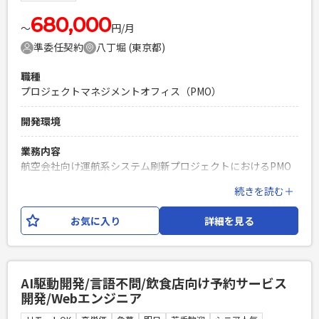
必須スキル
・ソフトウェア開発経験8年以上 ・Pythonによる開発経験 ・
680,000
〜
円/月
クラウドに関する知識・経験（AWS、Azure、GCP等） ・プ
準委任契約
八丁堀 (東京都)
ロジェクトマネジメント経験 ・ビジネスレベルの英語による
コミュニケーションが可能な方（日本語基礎レベルでもOK）
職種
PHPを用いたWebサービスの開発経験4年以上
プロジェクトマネジメントオフィス（PMO）
Laravelを用いた開発経験1年以上
エンジニア複数人のチームでの開発経験
開発環境
業務内容
航空会社向け運航系システム刷新プロジェクトにおけるPMO
支援案件となります。 本プロジェクトでは、開発チーム・テ
続きを読む＋
ストチーム・移行チーム・運用チームそれぞれにPMOが配置
されており、 今回の募集は開発チーム付きのPMOポジション
お気に入り
詳細を見る
となります。 2026年7月時点ではテストフェーズへ移行予定
となっており、 プロジェクト推進・課題整理・関係各所との
調整などを主体的に実施いただける方を募集しております。
単なる進捗集計や会議調整ではなく、 課題を自ら発見し、解
AI駆動開発/言語不問/飲食店向け予約サービス
決に向けた提案・推進まで能動的に対応いただく役割を期待
開発/Webエンジニア
しております。