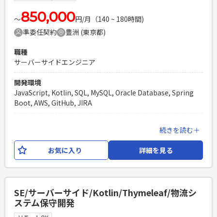
PHPを用いたWebサービスの開発経験4年以上
850,000
Laravelを用いた開発経験1年以上
〜
円/月（140 ~ 180時間)
エンジニア複数人のチームでの開発経験
準委任契約
豊洲 (東京都)
職種
サーバーサイドエンジニア
開発環境
JavaScript, Kotlin, SQL, MySQL, Oracle Database, Spring
Boot, AWS, GitHub, JIRA
業務内容
続きを読む＋
輸配送システムをOracle CloudからAWSへの移行をするにあ
たり、開発サブリーダーをご担当いただきます。 業務内容と
お気に入り
詳細を見る
しては、実装・レビュー・他開発メンバーの進捗管理・報告
を実施いただきます。 外注ベンダーとの問合せや確認対応も
発生する可能性がございます。 【開発環境】 言語：Kotlin,
HTML, CSS, Java, JavaScript, React フレームワーク：
SE/サーバーサイド/Kotlin/Thymeleaf/物流シ
Spring Boot, Thymeleaf, Next.js DB：Oracle, Mysql イ
ステム保守開発
ンフラ：AWS(各種サービス), Terraform 開発ツール等：
Github, IntelliJ, Slack, Zoom, Jira, Confluence, VScode 等