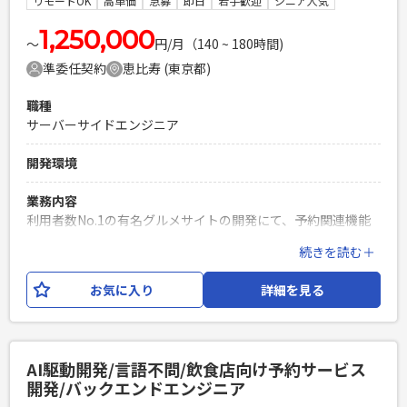
リモートOK
高単価
急募
即日
若手歓迎
シニア人気
必須スキル
・PMOとしての実務経験 ・課題解決型／提案型での業務推進
1,250,000
〜
円/月（140 ~ 180時間)
経験 ・プロジェクトマネジメントに関する知見 ・自発的に情
準委任契約
恵比寿 (東京都)
報収集／整理／提案ができる方 ・何かしらの開発経験及び知
見
職種
PHPを用いたWebサービスの開発経験4年以上
サーバーサイドエンジニア
Laravelを用いた開発経験1年以上
エンジニア複数人のチームでの開発経験
開発環境
業務内容
利用者数No.1の有名グルメサイトの開発にて、予約関連機能
の開発/運用/保守をお願いいたします。 AI駆動開発による、
続きを読む＋
Web アプリ/APIの設計・開発および、パフォーマンス改善・
システムリモデリングなどの 非機能要求開発を担当いただく
お気に入り
詳細を見る
予定です。 企画担当やデザイナーと議論をしながら、要件定
義・サービス改善提案などから、設計・実装・リリースまで
を一貫して担当いただきます。
AI駆動開発/言語不問/飲食店向け予約サービス
必須スキル
開発/バックエンドエンジニア
・下記いずれかを満たす方 └業務に強い方（業務の流れを