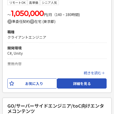
ンバーと連携しながらプロジェクト全体の安定推進を支援い
リモートOK
高単価
シニア人気
ただきます。
1,050,000
〜
円/月（140 ~ 180時間)
必須スキル
準委任契約
在宅 (東京都)
・オープン系システムの開発案件で、上流から下流まで経験さ
れた方 ・要件定義、外部設計の経験 ・プロジェクト管理経験
職種
・規模が大きいPJでのPMO経験 ・JavaScript、SQL、Javaの
クライアントエンジニア
基本的なレビューが出来る方
PHPを用いたWebサービスの開発経験4年以上
開発環境
Laravelを用いた開発経験1年以上
C#, Unity
エンジニア複数人のチームでの開発経験
業務内容
大型スマホゲームの開発が進んでおり、クライアントエンジニ
続きを読む＋
ア（Unity）としてご参画いただける方を募集いたします。
お気に入り
詳細を見る
必須スキル
・Unityを使用した開発経験 ・スマホゲームとコンンシューマ
ーゲームの開発経験がある ・リードエンジニアのご経験もし
くはそれ相応のスキルがある方
GO/サーバーサイドエンジニア/toC向けエンタ
PHPを用いたWebサービスの開発経験4年以上
メコンテンツ