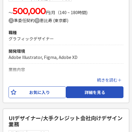
開発やビジネスメンバーと連携し、プロダクトの重要な課題
を解決に導いた経験がある
500,000
〜
円/月（140 ~ 180時間)
PHPを用いたWebサービスの開発経験4年以上
準委任契約
恵比寿 (東京都)
Laravelを用いた開発経験1年以上
エンジニア複数人のチームでの開発経験
職種
グラフィックデザイナー
開発環境
Adobe Illustrator, Figma, Adobe XD
業務内容
某インターネット広告代理店にて、顧客のSNS運用にあたる、
続きを読む＋
広告クリエイティブのデザインをお願いいたします。 主に
SNS投稿と広告配信用のLPやバナー（静止画/動画）の制作を
お気に入り
詳細を見る
お願いします。
必須スキル
・LPやバナー（静止画/動画）のデザイン実務経験が2年以上
UIデザイナー/大手クレジット会社向けデザイン
・代理店での業務ご経験がある方 ・SNS（LINEがあれば尚よ
業務
し）での配信バナー制作ご経験がある方 ・デザイン以外にも
ディレクション、マーケティング、数値分析のご経験（ご興