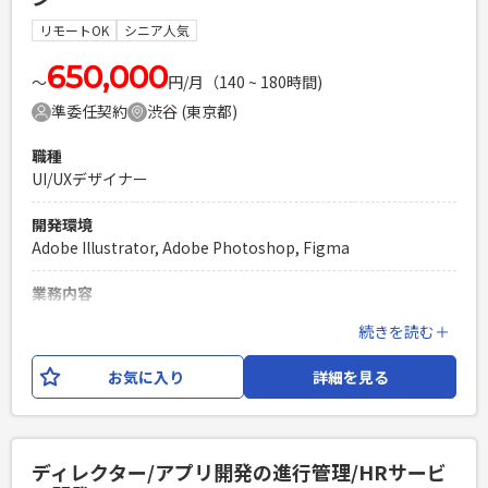
必須スキル
リモートOK
シニア人気
・Webデザイナー/UIデザイナーとしての3年以上の職務経験
・Adobe XD/Figmaを用いたデザイン/プロトタイプ制作 ・既
650,000
〜
円/月（140 ~ 180時間)
存のスタイルガイドラインを参考に、商用利用できるクオリ
準委任契約
渋谷 (東京都)
ティのデザインを作成できる ・スクラムの各会議体におい
て、プロジェクトメンバーと意思疎通ができるのコミュニケ
職種
ーション能力 ・プロダクトオーナーの意向を理解しつつ、デ
UI/UXデザイナー
ザイン視点での改善提案/パターン出しができる ・自身が作成
したデザインの設計意図を言語化し、相手に伝えることがで
開発環境
きる
Adobe Illustrator, Adobe Photoshop, Figma
PHPを用いたWebサービスの開発経験4年以上
Laravelを用いた開発経験1年以上
業務内容
エンジニア複数人のチームでの開発経験
・アプリやWebサービスのUIUXデザイン ・デザインシステ
続きを読む＋
ムの構築と運用 ・スクラムイベントなど会議帯の参加 (企
画、エンジニア、QAなどの他職種との合意形成含む)
お気に入り
詳細を見る
必須スキル
・toCアプリ/webサービスにおけるUI/UXデザイン実務ご経験
者さま ・Figmaを使用したUI/UXデザイン実務ご経験者さま
ディレクター/アプリ開発の進行管理/HRサービ
・Photoshop, Illustratorなどのデザインツールの実務ご経験