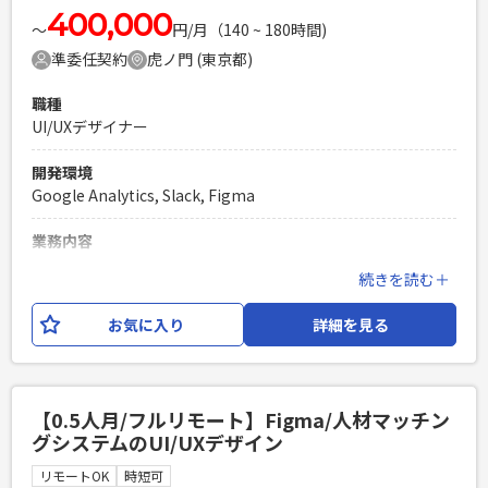
Figma,Illustrator,Photoshop,Slack,Notion
400,000
〜
円/月（140 ~ 180時間)
準委任契約
虎ノ門 (東京都)
必須スキル
・プロダクトデザイン（UI/UXデザイン）の経験2年以上 （ユ
職種
ーザーに体験を楽しんでいただくことが前提の、デジタルプ
UI/UXデザイナー
ロダクトのデザイン経験） ・ネイティブアプリのデザイン経
験 ・ペルソナやカスタマージャーニーなどのユーザーモデリ
開発環境
ングや、ユーザーストーリーを策定した経験がある ・グラフ
Google Analytics, Slack, Figma
ィックデザインのご経験（プロダクト内のロゴやバナー、広
告関連のLP等のデザイン） ・作成したデザインを論理的に他
業務内容
職種に説明できる方
・各プロダクトおよび新規プロダクトのUI/UXデザインおよび
続きを読む＋
PHPを用いたWebサービスの開発経験4年以上
付随するグラフィックの制作 ・プロダクトを圧倒的に使いや
Laravelを用いた開発経験1年以上
すくするための改善、運用 ・クライアントニーズを深く理解
お気に入り
詳細を見る
エンジニア複数人のチームでの開発経験
した上での整理、あるべき仕様への落とし込み ※割合は少な
いですがデザイナー業務のみではなく エンジニアチームと
のコミュニケーションも発生します（開発知見は不要）
【0.5人月/フルリモート】Figma/人材マッチン
必須スキル
グシステムのUI/UXデザイン
・デザイナー経験2年以上 ・Figma経験1年以上
リモートOK
時短可
PHPを用いたWebサービスの開発経験4年以上