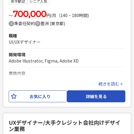
若手歓迎
シニア人気
味）がある方
700,000
PHPを用いたWebサービスの開発経験4年以上
〜
円/月（140 ~ 180時間)
Laravelを用いた開発経験1年以上
準委任契約
豊洲 (東京都)
エンジニア複数人のチームでの開発経験
職種
UI/UXデザイナー
開発環境
Adobe Illustrator, Figma, Adobe XD
業務内容
大手クレジット会社向けのデザイン業務をお任せいたしま
続きを読む＋
す。 UI/UXチームに配属し、主にUIデザインをご担当いただき
ます。 【業務内容】 ・Web・アプリ等のリデザイン・新規デ
お気に入り
詳細を見る
ザイン制作 →アナリティクスの数字を根拠とした、デザイ
ン制作が求められます ・ロゴやイラスト等の作成 →過去に
実績があれば対応の可能性がありますが、マストではござい
ません ・ディレクター等へのデザイン提案（資料作成も含
UXデザイナー/大手クレジット会社向けデザイ
む） ・定例や会議等の参加
ン業務