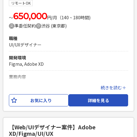
リモートOK
650,000
〜
円/月（140 ~ 180時間)
準委任契約
渋谷 (東京都)
職種
UI/UXデザイナー
開発環境
Figma, Adobe XD
業務内容
配信楽曲流通管理システムにおけるUIUXデザイナーを募集し
続きを読む＋
ます。 納品・楽曲管理・収益分配までワンストップで誰でも
簡単に操作することができ、 PC及びスマートフォンデバイス
お気に入り
詳細を見る
からもアクセス可能なWEBシステムとなります。 ・担当案件
のプロジェクト管理 ・課題定義・リサーチ(ペルソナ・カ
スタマージャーニー・ヒアリング・データ調査、 モック
アップでのプロトタイピング、ユーザーテスト・ヒアリン
【Web/UIデザイナー案件】Adobe
グ) ・要求定義(UI/UX/IA設計、要求スコープ定義) ・
XD/Figma/UI/UX
要件定義(ワイヤーフレーム作成、VD作成、機能要件) ・