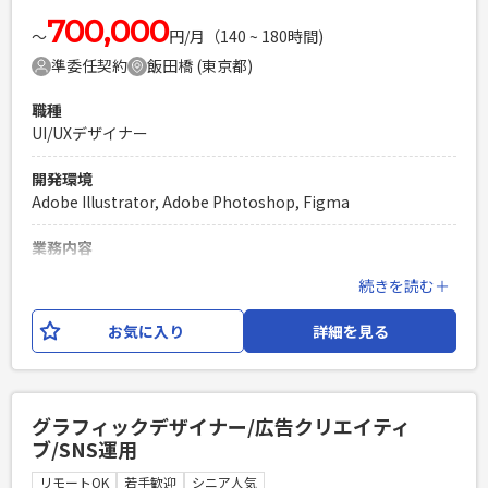
・UI/UXデザインのご経験が5年以上 ・Webサービスやネイテ
ィブアプリ (iOS,Android等) のビジュアルデザインのご経験
700,000
〜
円/月（140 ~ 180時間)
・デザインツールの利用ご経験 (figma, Adobe XD, Adobe
準委任契約
飯田橋 (東京都)
Illustrator, Photoshopなど)
PHPを用いたWebサービスの開発経験4年以上
職種
Laravelを用いた開発経験1年以上
UI/UXデザイナー
エンジニア複数人のチームでの開発経験
開発環境
Adobe Illustrator, Adobe Photoshop, Figma
業務内容
某学習アプリのU/UXデザイン業務全般 ・リサーチ（エスノグ
続きを読む＋
ラフィー、ユーザビリティテスト、簡易なデータ分析 など）
・管理者、教師、学習者など、各ユーザーの体験設計と検証
お気に入り
詳細を見る
・エンジニアと共に要件を決め、UIをデザイン [使用ツール]
Figma,Illustrator,Photoshop,Slack
必須スキル
グラフィックデザイナー/広告クリエイティ
・ユーザー調査から課題特定、施策立案、デザインまで一貫
ブ/SNS運用
して担える方 ・アプリ、WEBデザインのご経験 ・リードデザ
イナーとして2-3人のデザイナーチームと働いた経験がある ・
リモートOK
若手歓迎
シニア人気