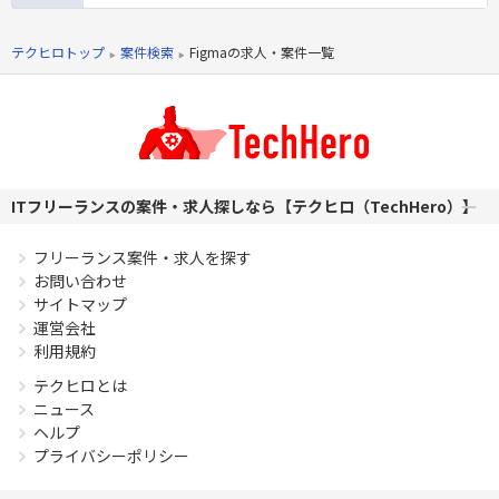
必須スキル
テクヒロトップ
案件検索
Figmaの求人・案件一覧
・Webサービスのディレクションの実務経験が3年以上あり以
下のスキルや経験を保持している方 └要件定義〜仕様検討
└論立てて提案できる └何らかのデザインツールを使用
したIA設計（ワイヤーフレーム） └進行管理 └品質管理
└データ分析 └関係者が多いプロジェクトで円滑にコミ
ュニケーションができる
ITフリーランスの案件・求人探しなら【テクヒロ（TechHero）】
PHPを用いたWebサービスの開発経験4年以上
Laravelを用いた開発経験1年以上
フリーランス案件・求人を探す
エンジニア複数人のチームでの開発経験
お問い合わせ
サイトマップ
運営会社
利用規約
テクヒロとは
ニュース
ヘルプ
プライバシーポリシー