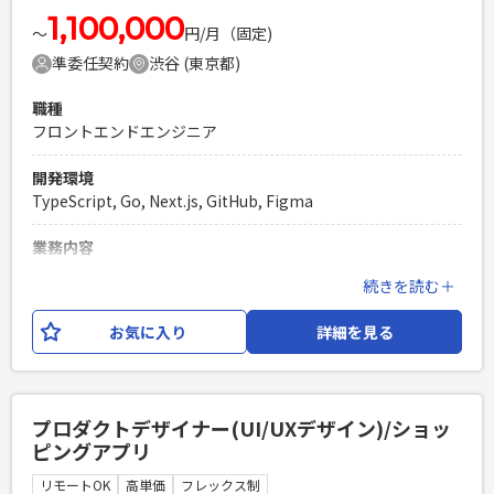
1,100,000
〜
円/月（固定)
準委任契約
渋谷 (東京都)
職種
フロントエンドエンジニア
開発環境
TypeScript, Go, Next.js, GitHub, Figma
業務内容
2025年春先リリースの新規Webサービス開発の立ち上げを行
続きを読む＋
なっており、 TypeScript/Next.jsでの開発が可能なフロントエ
ンドエンジニアを急募しております。 サービスは、toC向けの
お気に入り
詳細を見る
エンタメサービスとなります。 [業務内容] ・プロダクトの企
画から携わり、機能要求を満たすシステムの設計・開発 ・長
期運用を考慮したコンポーネント、デザインシステムの設
計・開発 [開発環境] TypeScript,Next.js,React,Jotai,Radix
プロダクトデザイナー(UI/UXデザイン)/ショッ
UI,SCSS,CSS Modules Storybook,pnpm, OpenAPI, GitHub
ピングアプリ
Action, Figma
リモートOK
高単価
フレックス制