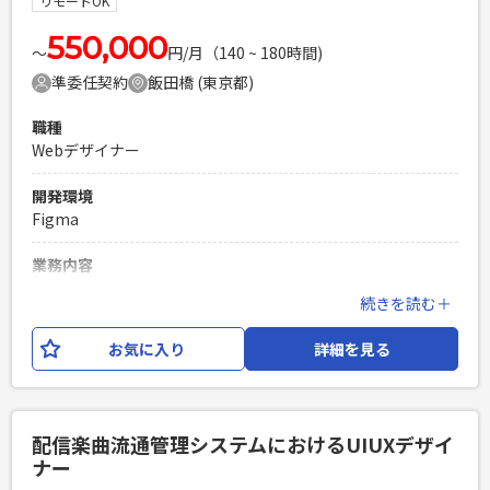
リモートOK
プの作成経験 ・Web、アプリの構成書（ワイヤーフレーム）
作成経
550,000
〜
円/月（140 ~ 180時間)
PHPを用いたWebサービスの開発経験4年以上
準委任契約
飯田橋 (東京都)
Laravelを用いた開発経験1年以上
エンジニア複数人のチームでの開発経験
職種
Webデザイナー
開発環境
Figma
業務内容
某大手メーカーの特集ページのデザイン制作業務をお願いい
続きを読む＋
たします。
お気に入り
詳細を見る
必須スキル
・Webデザインの実務経験（3年以上） ・リードデザイナー経
験（アートディレクション経験は不問） ・Figmaを使える方
PHPを用いたWebサービスの開発経験4年以上
配信楽曲流通管理システムにおけるUIUXデザイ
Laravelを用いた開発経験1年以上
ナー
エンジニア複数人のチームでの開発経験