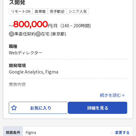
ス開発
者さま ・iOS/Androidのガイドラインに準拠したUIデザイン実
務ご経験者さま ・エンジニアやPMといった他職種とコミュニ
リモートOK
高単価
若手歓迎
シニア人気
ケーションを取りながら必要なデザインを見定めていく力の
ある方 ・トライアンドエラーを繰り返しながらデザインを決
800,000
〜
円/月（140 ~ 200時間)
めていくことに抵抗が無い方 ・デザインの言語化能力のある
準委任契約
在宅 (東京都)
方
PHPを用いたWebサービスの開発経験4年以上
職種
Laravelを用いた開発経験1年以上
Webディレクター
エンジニア複数人のチームでの開発経験
開発環境
Google Analytics, Figma
業務内容
HR系クライアントのプロダクトにおいて、主にアプリの改
続きを読む＋
修、新機能実装の仕様検討〜リリースまでの進行管理をお願
いします。 【主な業務内容】 ・企画された案件の要件定義 ・
お気に入り
詳細を見る
仕様の検討、提案 ・WF（情報設計）の作成 ・デザイナー、開
発への作業依頼 ・案件全体のWBS作成、進行管理、推進 ・テ
ストケース作成、テストの実施 ・各施策のデータ分析、資料
化、振り返り 【付帯業務】 ・各種マニュアルなど、必要資料
検索条件
Figma
変更する
の新規作成 ・アプリの既存機能の確認 ・テスト用端末の手配