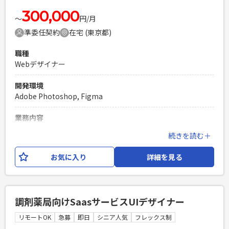
Laravelを用いた開発経験1年以上
300,000
エンジニア複数人のチームでの開発経験
〜
円/月
準委任契約
在宅 (東京都)
職種
Webデザイナー
開発環境
Adobe Photoshop, Figma
業務内容
求職者と企業のマッチング支援プラットフォーム(Webシステ
続きを読む＋
ム)の新規構築を行っており、 今回はFigmaを使用してWebプ
ロダクトのデザインをご担当いただきます。 人材情報および
お気に入り
詳細を見る
求人情報のデータベース管理や、検索機能やレコメンデーシ
ョン機能によって マッチング率の向上とプロセスの効率化が
実現できる機能を備えています。 今後、AIを用いた求人から
の自動情報抽出、AIによる面接対策ツールなど、さらなる機能
調剤薬局向けSaasサービスUIデザイナー
を拡充予定です。 長期で参画いただける可能性が高い点が、
本案件の魅力ポイントです。
リモートOK
急募
即日
シニア人気
フレックス制