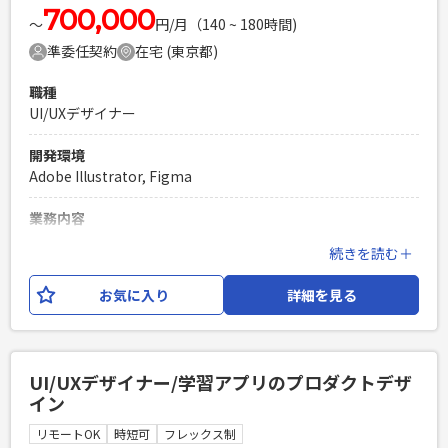
必須スキル
700,000
〜
円/月（140 ~ 180時間)
・Webアプリケーションやスマートフォンアプリのデザイン
準委任契約
在宅 (東京都)
経験（※Webサイトの制作経験が多い方はミスマッチ） ・
FigmaやAdobe XDを用いたデザイン経験 ・ユーザーの利用導
職種
線を考えながらデザインができる人
UI/UXデザイナー
PHPを用いたWebサービスの開発経験4年以上
Laravelを用いた開発経験1年以上
開発環境
エンジニア複数人のチームでの開発経験
Adobe Illustrator, Figma
業務内容
・調剤薬局向けSaasサービスのUIデザイナーとして、 要件整
続きを読む＋
理後のワイヤーフレームからビジュアルデザイン作成を行う業
務を中心に担当して頂きます。 【参画メリット】 ・フルリモ
お気に入り
詳細を見る
ートですので、ご自身のリラックスできる環境で作業が可能
です。 ・モダンな開発環境がございますので、今後のスキル
アップに繋がりやすいかと存じます。 〇業務ツール ・Jira ・
Slack ・esa 〇ビジュアル作成 ・Figma,Adobe
UI/UXデザイナー/学習アプリのプロダクトデザ
Illustrator,Photoshop 〇プロトタイプ作成 ・Figma
イン
必須スキル
リモートOK
時短可
フレックス制