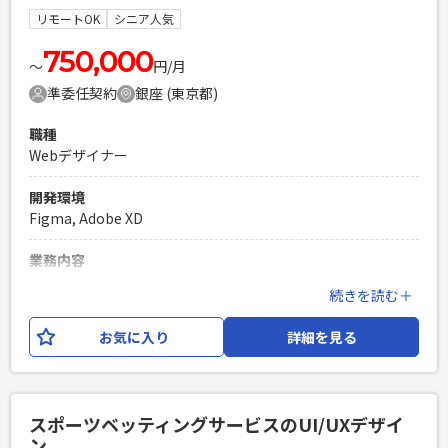
UIUXデザイン及び改善
リモートOK
シニア人気
必須スキル
750,000
〜
円/月
スキル ※必ず〇×でご回答ください ・ユーザーリサーチ(机
準委任契約
銀座 (東京都)
上ではなく実際のユーザーへのヒアリングやユーザーテスト)
を通したユーザーの課題・要求定義経験 ・管理画面のデザ
職種
イン経験 ・PC/SP/タブレット向けUIデザイン経験 ・レス
Webデザイナー
ポンシブデザイン ・スマートフォンアプリ、Webサービス
でのサービス設計 ・XDやFigmaなどデザインツールを使っ
開発環境
たワイヤーフレーム・プロトタイプ作成経験 ・toB、toC系
Figma, Adobe XD
WEBデザイン経験（3年以上） ・フルリモート環境での
円滑なコミュニケーション能力
業務内容
PHPを用いたWebサービスの開発経験4年以上
・保険会社のアジャイル開発プロジェクトにおいて、プロダク
続きを読む＋
Laravelを用いた開発経験1年以上
トオーナー(クライアント社員)の文字ベースでの要求事項を確
エンジニア複数人のチームでの開発経験
認し、 ディスカッションを行いながらワイヤーフレーム・
お気に入り
詳細を見る
デザインを作成する。 ・デザイン完成後もプロダクトオーナ
ー・開発双方とコミュニケーションを取りながら、 ビジネ
ス・開発それぞれからの修正依頼を対応してデリバリーまで
伴走する。 ■利用ツール ・Figma ・AdobeXD ・Slack ・
スポーツベッティングサービスのUI/UXデザイ
Miro(プロジェクトメンバー間の情報共有、ディスカッション)
ン