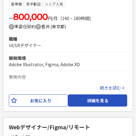
必須スキル
高単価
若手歓迎
シニア人気
・UIデザイン経験（Web&アプリいずれも）5年以上 ・数字を
根拠としてデザイン提案経験
800,000
〜
円/月（140 ~ 180時間)
PHPを用いたWebサービスの開発経験4年以上
準委任契約
豊洲 (東京都)
Laravelを用いた開発経験1年以上
エンジニア複数人のチームでの開発経験
職種
UI/UXデザイナー
開発環境
Adobe Illustrator, Figma, Adobe XD
業務内容
大手クレジット会社向けのデザイン業務をお任せいたしま
続きを読む＋
す。 UI/UXチームに配属し、主にUXデザインをご担当いただ
きます。 【業務内容】 ・Web・アプリ等のUX調査（定量・定
お気に入り
詳細を見る
性） ・社内へのUX企画提案（資料作成も含む） ・カスタマー
ジャーニーマップの作成 ・Web・アプリ等の構成書（ワイヤ
ーフレーム）作成 ・デザイナーへの指示だし 等
Webデザイナー/Figma/リモート
必須スキル
・UX調査、企画経験が3年以上 ・カスタマージャーニーマッ