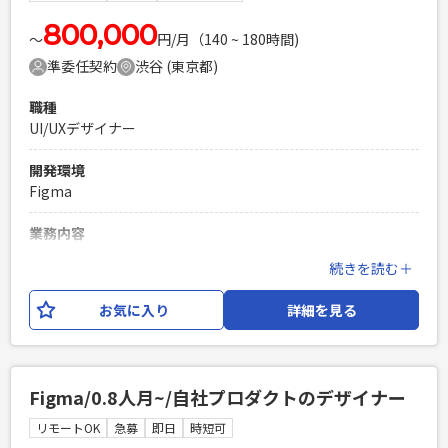
必須スキル
・Reactでの開発経験3年以上 ・Next.js AppRouterを用いた
800,000
〜
円/月（140 ~ 180時間)
開発経験 ・UIコンポーネントライブラリを使わない開発経験
準委任契約
渋谷 (東京都)
・生のCSS記述経験およびCSSに関する知識 ・プランナーやデ
ザイナーとの仕様や要件すり合わせを含む開発経験
職種
PHPを用いたWebサービスの開発経験4年以上
UI/UXデザイナー
Laravelを用いた開発経験1年以上
エンジニア複数人のチームでの開発経験
開発環境
Figma
業務内容
ショピング×SNSで買い物をシェアする新感覚の注目ECアプ
続きを読む＋
リの開発です。 累計600万ダウンロードとプロダクトは成長を
しておりますが、アプリ楽しむユーザーの体験を デザインの
お気に入り
詳細を見る
力で更に向上させ、プロダクトの事業成長に貢献いただける
プロダクトデザイナーを募集。 今回募集するのは、プロダク
トデザイナー（UI/UXデザイナー）となります。 ・ユーザー課
題の発見や、その解決のためのソリューションの検討 ・toC
Figma/0.8人月~/自社プロダクトのデザイナー
側のiOS / Androidアプリデザイン ・toB側の管理画面(WEB)
のデザイン ・デザインシステムの運用 ・CRMやPR等、サー
リモートOK
急募
即日
時短可
ビスに必要な施策のグラフィックデザイン 【使用ツール】