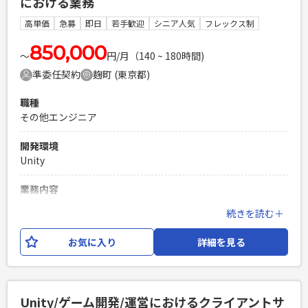
における業務
の変更：会社の定める範囲で変更する可能性がございます。
高単価
急募
即日
若手歓迎
シニア人気
フレックス制
必須スキル
スマートフォン向けゲームタイトルにおけるディレクター経験
850,000
〜
円/月（140 ~ 180時間)
※コンシューマ向けゲームタイトル経験の場合は相応の経験
準委任契約
麹町 (東京都)
があること
PHPを用いたWebサービスの開発経験4年以上
職種
Laravelを用いた開発経験1年以上
その他エンジニア
エンジニア複数人のチームでの開発経験
開発環境
Unity
業務内容
スマートフォン向けゲームタイトルにおけるプランナー業務
続きを読む＋
をお任せいたします。 【具体的な仕事内容】 ・ゲーム仕様策
定、ゲーム施策策定、他のプランナーと連携しての業務進
お気に入り
詳細を見る
捗、担当パートの実装管理、パラメーター設定などの企画関
連業務 ※ご経験や得意分野を加味してゲームまたはアプリの
開発または運営案件のいずれかのアサインを検討いたしま
す。 ※アサイン先によってはクライアント企業様へ出向いた
Unity/ゲーム開発/運営におけるクライアントサ
だく可能性もあります。 ※業務内容の変更：会社の定める範