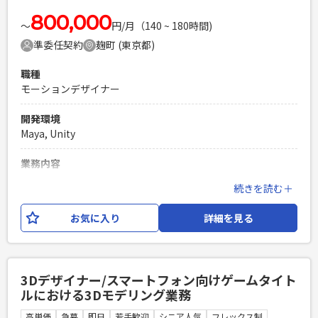
環境での実装経験 ※コンシューマ向けゲームタイトル経験の
場合は相応の経験があること ※ポートフォリオご提出をお願
800,000
〜
円/月（140 ~ 180時間)
いいたします。
準委任契約
麹町 (東京都)
PHPを用いたWebサービスの開発経験4年以上
Laravelを用いた開発経験1年以上
職種
エンジニア複数人のチームでの開発経験
モーションデザイナー
開発環境
Maya, Unity
業務内容
スマートフォン向けゲームタイトルにおける3Dモーション業
続きを読む＋
務をお任せいたします。 【具体的な仕事内容】 ・キャラクタ
ーやエネミーのモーション制作、および必要に応じ隣接業務
お気に入り
詳細を見る
（セットアップ、リギング等） ・キャラクターやエネミーの
モーション演出の考案 ※業務内容の変更：会社の定める範囲
で変更する可能性がございます。
3Dデザイナー/スマートフォン向けゲームタイト
必須スキル
ルにおける3Dモデリング業務
スマートフォン向けゲームタイトルにおけるMayaを使用した
3Dモーション制作経験 ※コンシューマ向けゲームタイトル経
高単価
急募
即日
若手歓迎
シニア人気
フレックス制