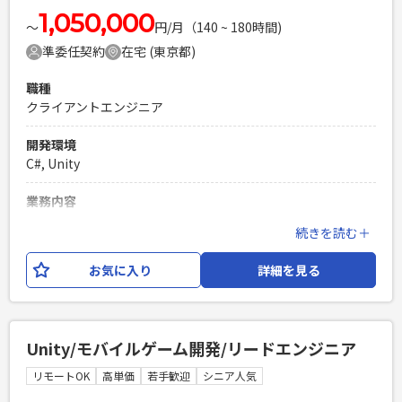
1,050,000
〜
円/月（140 ~ 180時間)
準委任契約
在宅 (東京都)
職種
クライアントエンジニア
開発環境
C#, Unity
業務内容
大型スマホゲームの開発が進んでおり、クライアントエンジニ
続きを読む＋
ア（Unity）としてご参画いただける方を募集いたします。
お気に入り
詳細を見る
必須スキル
・Unityを使用した開発経験 ・スマホゲームとコンンシューマ
ーゲームの開発経験がある ・リードエンジニアのご経験もし
くはそれ相応のスキルがある方
Unity/モバイルゲーム開発/リードエンジニア
PHPを用いたWebサービスの開発経験4年以上
リモートOK
高単価
若手歓迎
シニア人気
Laravelを用いた開発経験1年以上
エンジニア複数人のチームでの開発経験