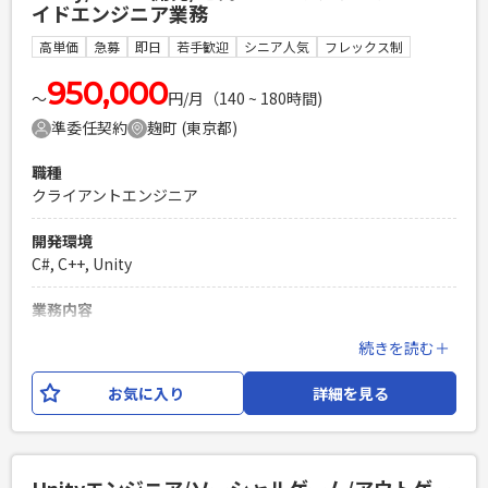
イドエンジニア業務
囲で変更する可能性がございます。
高単価
急募
即日
若手歓迎
シニア人気
フレックス制
必須スキル
スマートフォン向けゲームタイトルにおけるプランナー経験
950,000
〜
円/月（140 ~ 180時間)
※コンシューマ向けゲームタイトル経験の場合は相応の経験
準委任契約
麹町 (東京都)
があること
PHPを用いたWebサービスの開発経験4年以上
職種
Laravelを用いた開発経験1年以上
クライアントエンジニア
エンジニア複数人のチームでの開発経験
開発環境
C#, C++, Unity
業務内容
ゲーム開発／運営におけるクライアントサイドエンジニア業
続きを読む＋
務をお任せいたします。 【具体的な仕事内容】 ・ゲーム機能
の設計、実装、テスト、担当パートのスケジュール管理、コ
お気に入り
詳細を見る
ードレビュー、リファクタリングなど ※ご経験や得意分野を
加味してゲームまたはアプリの開発または運営案件のいずれ
かのアサインを検討いたします。 ※アサイン先によってはク
ライアント企業様へ出向いただく可能性もあります。 ※業務