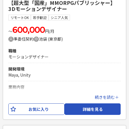
【超大型「国産」MMORPGパブリッシャー】
部分の改修および新規実装 ・アウトゲーム部分を効率的に開
3Dモーションデザイナー
発するために必要な周辺ツールの実装および改修 ・その他、
エンジニア/デザイナー/プランナー間とのコミュニケーション
リモートOK
若手歓迎
シニア人気
必須スキル
600,000
〜
円/月
・スマートフォン向けコンテンツの開発経験、またはコンシ
準委任契約
池袋 (東京都)
ューマゲームの開発経験 ・Unity(C#)を使用した開発経験 ・
複数タイトルでのアウトゲーム開発経験
職種
PHPを用いたWebサービスの開発経験4年以上
モーションデザイナー
Laravelを用いた開発経験1年以上
エンジニア複数人のチームでの開発経験
開発環境
Maya, Unity
業務内容
手がけていただくのは、自社開発＆運営による既存タイト
続きを読む＋
ル、または新規のスマートフォンのモーションデザインで
す。 おもに以下のような業務を想定しています。 ・Mayaや
お気に入り
詳細を見る
MotionBuilderを使ったモーション制作 ・Unityを使ったゲー
ム内のモーション制作 ◎入社後の流れ まずは、これまでの経
験を活かした業務からスタートし、開発環境、ワークフロー