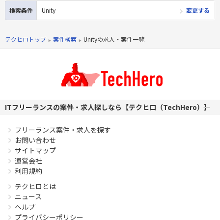
出すこと」だと 考えます。 より多くの社員からアイデアや意
検索条件
Unity
変更する
見が出て、社員のモチベーションが上がり、尚且つ多くのお客
様に楽しんでいただけるオンラインゲームを作ってください。
■スマートフォンの進化はめざましく、あっという間に家庭
テクヒロトップ
案件検索
Unityの求人・案件一覧
用ゲーム機並みの描画能力を持つに至りました。さらにネッ
トワークが搭載され、ユーザーも世界中に居ます。そんな魅
力的な環境で、世界と戦えるゲームを作ってください。
必須スキル
・ゲーム開発におけるスクリプター経験1年以上
ITフリーランスの案件・求人探しなら【テクヒロ（TechHero）】
PHPを用いたWebサービスの開発経験4年以上
Laravelを用いた開発経験1年以上
フリーランス案件・求人を探す
エンジニア複数人のチームでの開発経験
お問い合わせ
サイトマップ
運営会社
利用規約
テクヒロとは
ニュース
ヘルプ
プライバシーポリシー