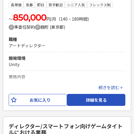
す。
高単価
急募
即日
若手歓迎
シニア人気
フレックス制
PHPを用いたWebサービスの開発経験4年以上
850,000
Laravelを用いた開発経験1年以上
〜
円/月（140 ~ 180時間)
エンジニア複数人のチームでの開発経験
準委任契約
麹町 (東京都)
職種
アートディレクター
開発環境
Unity
業務内容
スマートフォン向けゲームタイトルにおけるアートディレクタ
続きを読む＋
ー業務をお任せいたします。 【具体的な仕事内容】 ・クリエ
イティブ部門のクオリティ監修、進捗管理、タスク采配、指示
お気に入り
詳細を見る
書の作成やメンバー管理など ・必要に応じクリエイティブ制
作フォロー ・外部協力会社や版元との折衝 ※ご経験や得意分
野を加味して2Dまたは3Dのいずれかのアサインを検討いたし
ます。 ※アサイン先によってはクライアント企業様へ出向い
ディレクター/スマートフォン向けゲームタイト
ただく可能性もあります。 ※業務内容の変更：会社の定める
ルにおける業務
範囲で変更する可能性がございます。