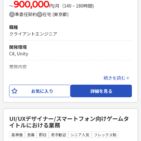
900,000
〜
円/月（140 ~ 180時間)
準委任契約
在宅 (東京都)
職種
クライアントエンジニア
開発環境
C#, Unity
業務内容
ゲーム開発案件に参画いただけるUnityエンジニアを募集しま
続きを読む＋
す。 少人数のチームで以下の業務をご担当いただきます： ・
広告や各種SDKの組み込み、他サービスとの連携機能の実装
お気に入り
詳細を見る
（ドキュメントを理解し、自走して対応できることが求めら
れます） ・プラットフォーム違いの移植案件における開発・
対応 ・設計業務
UI/UXデザイナー/スマートフォン向けゲームタ
必須スキル
イトルにおける業務
・Unityを使用したゲーム開発経験 ・設計から開発までをリー
ドできる方 ・ドキュメントを読み込み、スムーズに実装に落
高単価
急募
即日
若手歓迎
シニア人気
フレックス制
とし込める能力