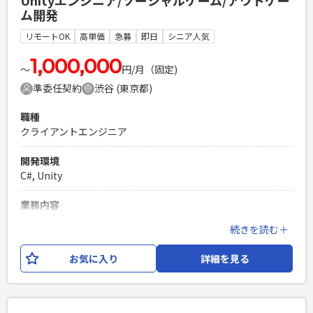
Unityエンジニア/ソーシャルゲーム/アウトゲー
内容の変更：会社の定める範囲で変更する可能性がございま
ム開発
す。
リモートOK
高単価
急募
即日
シニア人気
必須スキル
・Unityを使ったゲーム開発経験 ・3D or 2Dゲームの開発実務
1,000,000
〜
円/月（固定)
経験 ・C#,C++いずれかのプログラミング言語を用いた実務経
準委任契約
渋谷 (東京都)
験１年以上
PHPを用いたWebサービスの開発経験4年以上
職種
Laravelを用いた開発経験1年以上
クライアントエンジニア
エンジニア複数人のチームでの開発経験
開発環境
C#, Unity
業務内容
ソーシャルゲー厶のアウトゲーム部分の開発をお願いしま
続きを読む＋
す。 これからリリース予定のタイトルが複数あり、アウトゲ
ーム部分の開発経験が豊富な方を迎えして クオリティの高い
お気に入り
詳細を見る
プロダクトを 作っていきたいと思います。 【具体的な業務内
容】 ・新規開発タイトルでのアウトゲーム基盤部分の設計お
よび実装 ・新規開発タイトルでのアウトゲーム機能部分の量
産設計および実装 ・運用開発タイトルでのアウトゲーム機能