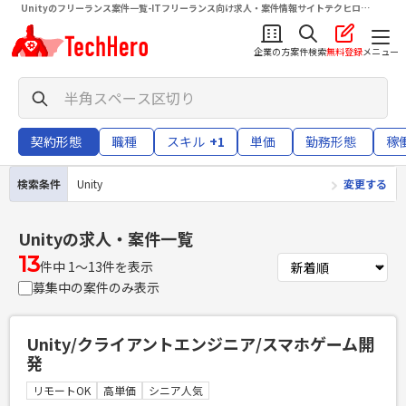
Unityのフリーランス案件一覧-ITフリーランス向け求人・案件情報サイトテクヒロ
（TechHero）
企業の方
案件検索
無料登録
メニュー
契約形態
職種
スキル
+1
単価
勤務形態
稼
検索条件
Unity
変更する
Unity
の求人・案件一覧
13
件中 1〜13件を表示
募集中の案件のみ表示
Unity/クライアントエンジニア/スマホゲーム開
発
リモートOK
高単価
シニア人気