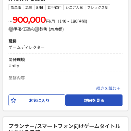
高単価
急募
即日
若手歓迎
シニア人気
フレックス制
必須スキル
・スマートフォン向けゲームタイトルにおけるアートディレク
900,000
〜
円/月（140 ~ 180時間)
ター経験 ・コンセプトに合わせたデザイン提案経験 ・メンバ
準委任契約
麹町 (東京都)
ー管理、技術指導経験 ※コンシューマ向けゲームタイトル経
験の場合は相応の経験があること ※監修のみでなく自身でも
職種
監修範囲の制作ができること ※ポートフォリオご提出をお願
ゲームディレクター
いいたします。
PHPを用いたWebサービスの開発経験4年以上
開発環境
Laravelを用いた開発経験1年以上
Unity
エンジニア複数人のチームでの開発経験
業務内容
スマートフォン向けゲームタイトルにおけるディレクター業務
続きを読む＋
をお任せいたします。 【具体的な仕事内容】 ・プロジェクト
方針の策定、スケジュール策定、タスク采配、クオリティ監
お気に入り
詳細を見る
修、コンテンツ管理、ゲームシステム策定、施策検討、メン
バー管理などのディレクター業務 ※ご経験や得意分野を加味
してゲームまたはアプリの開発または運営案件のいずれかの
アサインを検討いたします。 ※アサイン先によってはクライ
プランナー/スマートフォン向けゲームタイトル
アント企業様へ出向いただく可能性もあります。 ※業務内容