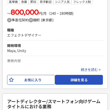
スマートフォン向けゲームタイトルにおけるMayaを使用した
高単価
急募
即日
若手歓迎
シニア人気
フレックス制
3Dモデリング制作経験 ※コンシューマ向けゲームタイトル経
験の場合は相応の経験があること ※ポートフォリオご提出を
800,000
〜
円/月（140 ~ 180時間)
お願いいたします。
準委任契約
麹町 (東京都)
PHPを用いたWebサービスの開発経験4年以上
Laravelを用いた開発経験1年以上
職種
エンジニア複数人のチームでの開発経験
エフェクトデザイナー
開発環境
Maya, Unity
業務内容
スマートフォン向けゲームタイトルにおける3Dエフェクト業
続きを読む＋
務をお任せいたします。 【具体的な仕事内容】 ・Unity開発
環境におけるエフェクト制作業務 ※業務内容の変更：会社の
お気に入り
詳細を見る
定める範囲で変更する可能性がございます。
必須スキル
スマートフォン向けゲームタイトルにおける3Dエフェクト制
アートディレクター/スマートフォン向けゲーム
作経験 ※コンシューマ向けゲームタイトル経験の場合は相応
タイトルにおける業務
の経験があること ※ポートフォリオご提出をお願いいたしま