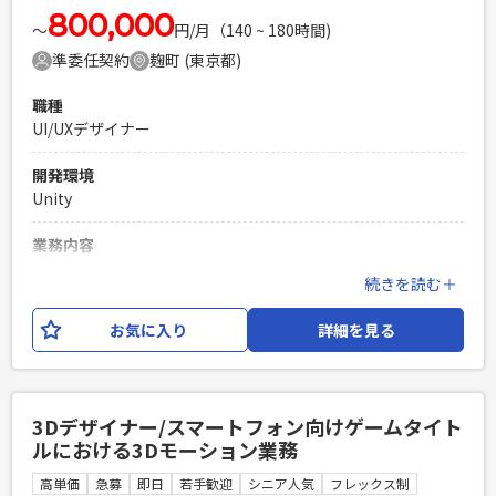
800,000
PHPを用いたWebサービスの開発経験4年以上
〜
円/月（140 ~ 180時間)
Laravelを用いた開発経験1年以上
準委任契約
麹町 (東京都)
エンジニア複数人のチームでの開発経験
職種
UI/UXデザイナー
開発環境
Unity
業務内容
スマートフォン向けゲームタイトルにおけるUIUXデザイナー
続きを読む＋
業務をお任せいたします。 【具体的な仕事内容】 ・UIUXに関
するワイヤフレーム、画面遷移の設計・制作 ・UIUXに必要な
お気に入り
詳細を見る
デザイン、素材、バナー等の制作 ・UIUXに関わるアニメーシ
ョンの制作 ※業務内容の変更：会社の定める範囲で変更する
可能性がございます。
3Dデザイナー/スマートフォン向けゲームタイト
必須スキル
ルにおける3Dモーション業務
・スマートフォン向けゲームタイトルにおけるUIUX制作経験
（2年以上尚可） ・ワイヤーフレームの制作経験 ・Unity開発
高単価
急募
即日
若手歓迎
シニア人気
フレックス制