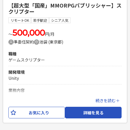
など弊社のゲーム開発の流れをつかんでください。 その後
【超大型「国産」MMORPGパブリッシャー】ス
は、新規タイトルの企画や開発、既存タイトルの更新など、
クリプター
希望と適性に応じた業務をお任せします。 また、本人のスキ
ルや経験に応じて、入社当初から新規タイトルの制作に参入
リモートOK
若手歓迎
シニア人気
できる可能性もあります。 ◎環境 プロジェクトリーダーを筆
頭に、プログラマー、CGデザイナー、プランナーと10～20名
500,000
〜
円/月
体制で取り組みます。 ◎仕事の魅力 お客様の声がダイレクト
準委任契約
池袋 (東京都)
に伝わってくるため、さまざまな面でやりがいを感じること
ができます。 既存の技術を使った開発から新しいエンジンを
職種
使った3D開発まで、さまざまな経験ができます。 また、主体
ゲームスクリプター
的に動ける方であれば、新しいことにチャレンジさせてもら
える可能性もあります。
開発環境
Unity
必須スキル
・MayaもしくはMotionBuilderでの3Dモーション制作経験 ・
業務内容
ゲームや映像、遊技機などのモーション制作経験
ソーシャルゲームタイプのゲーム開発における「ADVのスク
続きを読む＋
PHPを用いたWebサービスの開発経験4年以上
リプター」としての業務を行っていただきます。 シナリオに
Laravelを用いた開発経験1年以上
おける魅力的な登場人物達の会話劇に、よりユーザーの体験
お気に入り
詳細を見る
エンジニア複数人のチームでの開発経験
を深く濃いもの二する為に演出から実装まで幅広く行ってい
ただきます。 斬新なアイデアや利益獲得も大切なことです
が、さらに重要視しているのは「組織の能力を最大限に引き