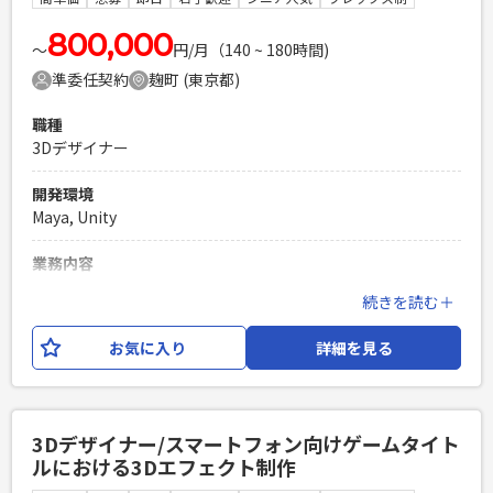
験の場合は相応の経験があること ※ポートフォリオご提出を
お願いいたします。
800,000
〜
円/月（140 ~ 180時間)
PHPを用いたWebサービスの開発経験4年以上
準委任契約
麹町 (東京都)
Laravelを用いた開発経験1年以上
エンジニア複数人のチームでの開発経験
職種
3Dデザイナー
開発環境
Maya, Unity
業務内容
スマートフォン向けゲームタイトルにおける3Dモデリング業
続きを読む＋
務をお任せいたします。 【具体的な仕事内容】 ・3Dモデリン
グ制作、および必要に応じ隣接業務（テクスチャ／マテリア
お気に入り
詳細を見る
ル、セットアップ、リギング等） ※ご経験や得意分野に応じ
い、キャラクター、エネミー、武器、アイテム等のオブジェク
ト、背景のいずれかをご担当いただきます。 ※業務内容の変
更：会社の定める範囲で変更する可能性がございます。
3Dデザイナー/スマートフォン向けゲームタイト
ルにおける3Dエフェクト制作
必須スキル