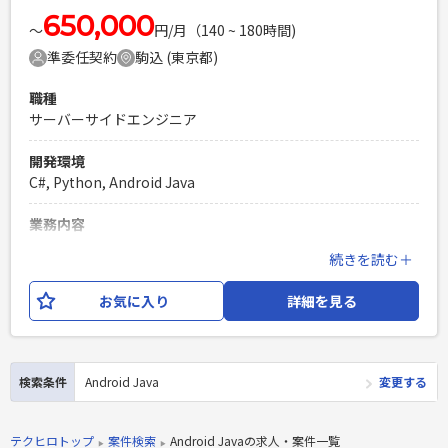
650,000
〜
円/月（140 ~ 180時間)
準委任契約
駒込 (東京都)
職種
サーバーサイドエンジニア
開発環境
C#, Python, Android Java
業務内容
これまでPOCとして開発していたものを、商用化に向けて開
続きを読む＋
発 追加要望等への対応 ※要件に１つずつ対応することになる
ので、ウォータフォール開発ではなく、 アジャイル開発に近
お気に入り
詳細を見る
い形となります。
必須スキル
Android Java、C# AWSサーバ側に触れることもあります。
検索条件
Android Java
変更する
Python、Node.js(Javascript)
PHPを用いたWebサービスの開発経験4年以上
テクヒロトップ
案件検索
Android Javaの求人・案件一覧
Laravelを用いた開発経験1年以上