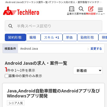
Android Javaのフリーランス案件一覧-ITフリーランス向け求人・案件情報サイトテクヒ
ロ（TechHero）
企業の方
案件検索
無料登録
メニュー
契約形態
職種
スキル
+1
単価
勤務形態
稼
検索条件
Android Java
変更する
Android Java
の求人・案件一覧
1
件中 1〜1件を表示
募集中の案件のみ表示
Java,Android自動車搭載のAndroidアプリ及び
Windowsアプリ開発
シニア人気