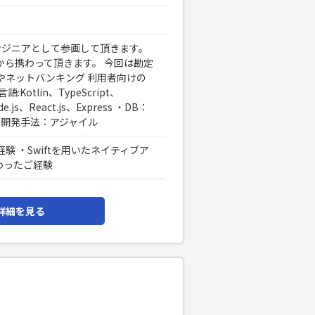
ンジニアとして参画して頂きます。
ら携わって頂きます。 今回は勘定
やネットバンキング 利用者向けの
otlin、TypeScript、
e.js、React.js、Express ・DB：
g、 ・開発手法：アジャイル
 ・Swiftを用いたネイティブア
わったご経験
詳細を見る