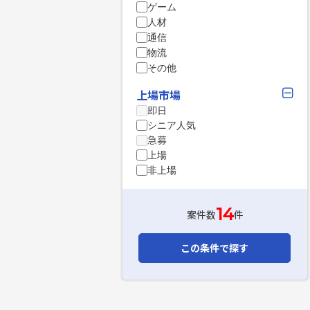
ゲーム
人材
通信
物流
その他
上場市場
即日
シニア人気
急募
上場
非上場
14
案件数
件
この条件で探す