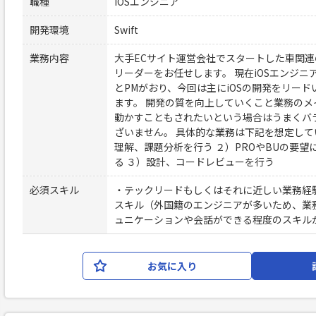
職種
iOSエンジニア
開発環境
Swift
業務内容
大手ECサイト運営会社でスタートした車関
リーダーをお任せします。 現在iOSエンジニア
とPMがおり、今回は主にiOSの開発をリー
ます。 開発の質を向上していくこと業務の
動かすこともされたいという場合はうまくバ
ざいません。 具体的な業務は下記を想定して
理解、課題分析を行う ２）PROやBUの要
る ３）設計、コードレビューを行う
必須スキル
・テックリードもしくはそれに近しい業務経験 ・
スキル（外国籍のエンジニアが多いため、業
ュニケーションや会話ができる程度のスキル
お気に入り