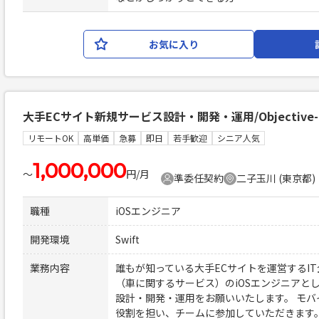
お気に入り
大手ECサイト新規サービス設計・開発・運用/Objective-C/S
リモートOK
高単価
急募
即日
若手歓迎
シニア人気
1,000,000
〜
円/月
準委任契約
二子玉川 (東京都)
職種
iOSエンジニア
開発環境
Swift
業務内容
誰もが知っている大手ECサイトを運営するI
（車に関するサービス）のiOSエンジニアと
設計・開発・運用をお願いいたします。 モ
役割を担い、チームに参加していただきます