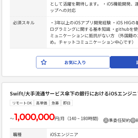
として活躍を期待します。 ・iOS機能開発、運
ップへの対応
必須スキル
・3年以上のiOSアプリ開発経験 ・iOS HIGの基本的
ログラミングに関する基本知識 ・github
ミュニケーションに抵抗がない方 （外国籍
め。チャットコミュニケーション中心です）
お気に入り
Swift/大手流通サービス傘下の銀行におけるiOSエンジニ
リモートOK
高単価
急募
即日
1,000,000
〜
円/月（140 ~ 180時間)
準委任契約
職種
iOSエンジニア