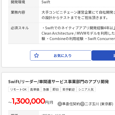
開発環境
Swift
業務内容
大手コンビニチェーン運営企業にて自社開発さ
の設計からテストまでをご担当頂きます。
必須スキル
・Swiftでのネイティブアプリ開発経験4年以上
Clean Architecture / MVVMモデル
験 ・Combineの利用経験 ・Swift Concurr
お気に入り
Swift/リーダー/車関連サービス事業部門のアプリ開発
リモートOK
高単価
急募
即日
若手歓迎
シニア人気
1,300,000
〜
円/月
準委任契約
二子玉川 (東京都)