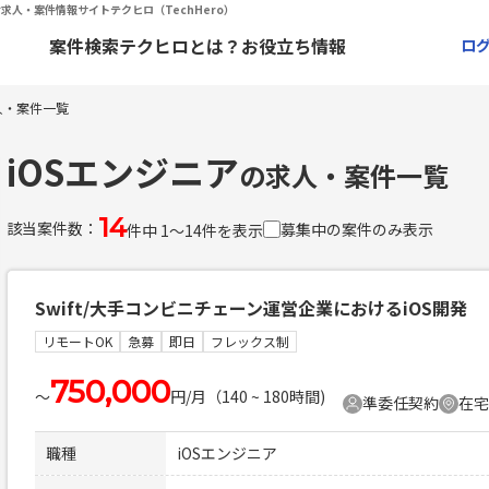
求人・案件情報サイトテクヒロ（TechHero）
案件検索
テクヒロとは？
お役立ち情報
ロ
人・案件一覧
iOSエンジニア
の求人・案件一覧
14
該当案件数：
募集中の案件のみ表示
件中 1〜14件を表示
Swift/大手コンビニチェーン運営企業におけるiOS開発
リモートOK
急募
即日
フレックス制
750,000
〜
円/月（140 ~ 180時間)
準委任契約
在宅
職種
iOSエンジニア