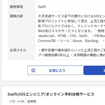
開発環境
Swift
業務内容
大手流通サービス傘下の銀行におけるiOSエ
新規プロジェクトに参加して頂き、上流工程か
系プロジェクトではなく、クレジットカード
Web及びスマホサービスとなります。 ・使用言語:K
JavaScript、HTML・CSS、Swift、 ・FW:Nod
CosmosDB ・ツール：Azure、Backlo
必須スキル
・要件定義や基本設計といった上流工程のご経験
プリ開発経験3年以上 ・決済関連の機能に携
お気に入り
Swift/iOSエンジニア/オンライン予約台帳サービス
リモートOK
高単価