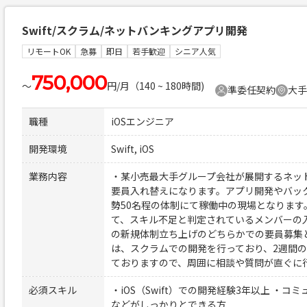
Swift/スクラム/ネットバンキングアプリ開発
リモートOK
急募
即日
若手歓迎
シニア人気
750,000
〜
円/月（140 ~ 180時間)
準委任契約
大手
職種
iOSエンジニア
開発環境
Swift, iOS
業務内容
・某小売最大手グループ会社が展開するネッ
要員入れ替えになります。アプリ開発やバッ
勢50名程の体制にて稼働中の現場となります
て、スキル不足と判定されているメンバーの
の新規体制立ち上げのどちらかでの要員募集
は、スクラムでの開発を行っており、2週間
ておりますので、周囲に相談や質問が直ぐに
必須スキル
・iOS（Swift）での開発経験3年以上 ・
などがしっかりとできる方