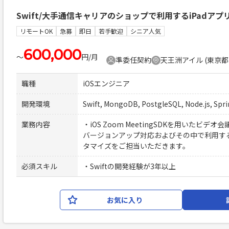
Swift/大手通信キャリアのショップで利用するiPadア
リモートOK
急募
即日
若手歓迎
シニア人気
600,000
〜
円/月
準委任契約
天王洲アイル (東京都
職種
iOSエンジニア
開発環境
Swift, MongoDB, PostgleSQL, Node.js, Spri
業務内容
・iOS Zoom MeetingSDKを用いたビ
バージョンアップ対応およびその中で利用するiOS W
タマイズをご担当いただきます。
必須スキル
・Swiftの開発経験が3年以上
お気に入り