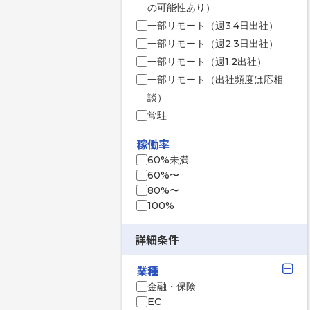
の可能性あり）
一部リモート（週3,4日出社）
一部リモート（週2,3日出社）
一部リモート（週1,2出社）
一部リモート（出社頻度は応相
談）
常駐
稼働率
60%未満
60%〜
80%〜
100%
詳細条件
業種
金融・保険
EC