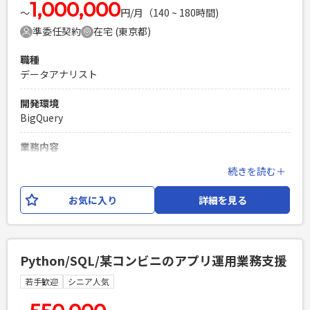
析結果を施策へとつなげます。 ・施策立案の支援：分析結果
1,000,000
〜
円/月（140 ~ 180時間)
をもとに、具体的な施策の立案をサポートします。 ・レポー
準委任契約
在宅 (東京都)
ト作成と活用促進：分析結果を分かりやすく報告し、業務で
活用されるまでサポートします。
職種
データアナリスト
必須スキル
・事業やプロダクトをグロースさせるための仮説化力、分析
開発環境
力 ・プロダクトマネージャーやエンジニアなどのステークホ
BigQuery
ルダーとのコミュニケーション、提案、合意形成、推進能力
・MAUが最低でも数百万以上、もしくはそれに近い規模での
業務内容
経験 ・SQLの高度な運用能力 ・スプレッドシート、Looker
・WebにてEC事業を複数展開しているメガベンチャー企業社
Studio等によるダッシュボード構築能力 ・基礎的な統計的知
続きを読む＋
内の案件となります。 ・産業構造を変革する「データ革命の
識と運用能力
最前線」へ 紙、人の手などアナログなものが当たり前な産業
お気に入り
詳細を見る
PHPを用いたWebサービスの開発経験4年以上
内でデジタルに置き換える価値がある事業です。 ビジネス課
Laravelを用いた開発経験1年以上
題の発見から解決策の提案、そして実装まで、全てのフェーズ
エンジニア複数人のチームでの開発経験
で中心的な役割を担います。 自らのアイデアがサービスや事
業の成長を直接的にドライブする経験を、データエンジニア
Python/SQL/某コンビニのアプリ運用業務支援
が主役のような感覚で積んでいただけます。データ分析能力を
活かして事業の意思決定をサポート頂きます。 データアナリ
若手歓迎
シニア人気
ティクス ・KPI集計業務 ・ABテストに向けた対象ユーザー様
のデータ作成・実験結果を可視化 開発環境： ・BigQuery ・