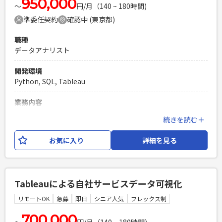
950,000
〜
円/月（140 ~ 180時間)
準委任契約
確認中 (東京都)
職種
データアナリスト
開発環境
Python, SQL, Tableau
業務内容
視聴データを元に、どの施策が何に影響したのかパフォーマ
続きを読む＋
ンスの分解と可視化を行い、 データ分析の実行まで一貫して
遂行します。 【業務内容】 ・BIツールを使用し集計、分析、
お気に入り
詳細を見る
考察 ・KPIを設計 ・分析結果や考察内容を資料化 ・分析内容
や結果のロジックと提案内容をPJメンバーと協議 ・分析結果
を基にした予測シミュレーションの作成 ・データ分析向けパ
イプライン構築、および、ダッシュボードを作成運用 【使用
Tableauによる自社サービスデータ可視化
するツール/言語】 Tableau・SQL
リモートOK
急募
即日
シニア人気
フレックス制
必須スキル
・SQLを使ったデータ集計経験（2年以上） ・分析に関わる業
700,000