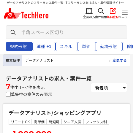
データアナリストのフリーランス案件一覧-ITフリーランス向け求人・案件情報サイトテ
クヒロ（TechHero）
企業の方
案件検索
無料登録
メニュー
契約形態
職種
+1
スキル
単価
勤務形態
稼
検索条件
データアナリスト
変更する
データアナリスト
の求人・案件一覧
7
件中 1〜7件を表示
募集中の案件のみ表示
データアナリスト/ショッピングアプリ
リモートOK
高単価
時短可
シニア人気
フレックス制