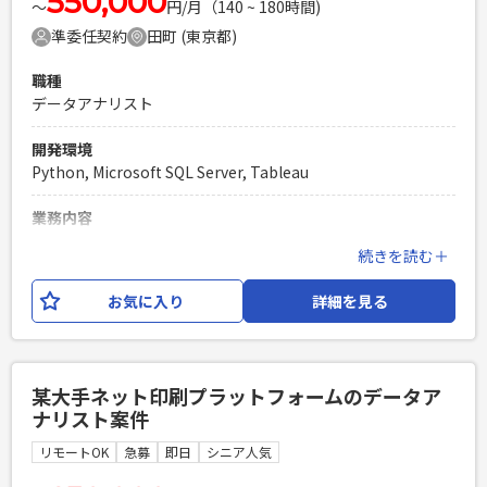
550,000
〜
円/月（140 ~ 180時間)
Google Spread ・Redash ・Vertex AI ・Looker Studio ・
準委任契約
田町 (東京都)
CRMツール（KARTE）
職種
必須スキル
データアナリスト
・ビジネスサイドや経営陣等も含むコミュニケーション能
力、論理的思考 ・SQLにおけるBigQueryデータ操作が可能
開発環境
（分析関数を1人称） ・Eコマース領域の分析、インサイトレ
Python, Microsoft SQL Server, Tableau
ポート（顧客/売上/ファネル/広告効果/ABテスト） ・Github
PHPを用いたWebサービスの開発経験4年以上
業務内容
Laravelを用いた開発経験1年以上
某コンビニのアプリ運用における、データの集計・抽出・そ
続きを読む＋
エンジニア複数人のチームでの開発経験
の他 の作業を行ってもらいます。1人で作業を進めてもらいま
す。
お気に入り
詳細を見る
必須スキル
・SPSS Modelerのご経験(2年以上目安または、知見のある方)
・PythonおよびSQLのご経験（1年以上） ・データ集計及び
某大手ネット印刷プラットフォームのデータア
データ抽出等のご経験 ・長期参画が可能な方
ナリスト案件
PHPを用いたWebサービスの開発経験4年以上
リモートOK
急募
即日
シニア人気
Laravelを用いた開発経験1年以上
エンジニア複数人のチームでの開発経験