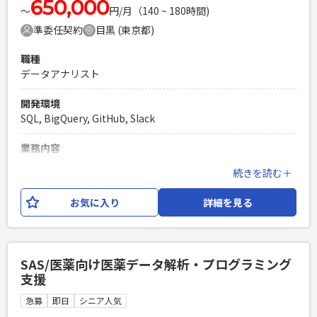
650,000
〜
円/月（140 ~ 180時間)
準委任契約
目黒 (東京都)
職種
データアナリスト
開発環境
SQL, BigQuery, GitHub, Slack
業務内容
某大手ネット印刷プラットフォームを展開する企業にて、デ
続きを読む＋
ータアナリストとしてご参画頂きます。分析組織のプロジェ
クトマネージャーのもとで、以下業務にアサインされます。
お気に入り
詳細を見る
・データ抽出（SQL） ・マーケティングデータ分析PDCAの仕
組みづくり ・ダッシュボード構築 ・Bigqueryデータマート設
計～構築～保守運用 ・他ETLやMAツールとのデータパイプラ
イン構築 技術環境： ・言語：SQL ・データベース : BigQuery
SAS/医薬向け医薬データ解析・プログラミング
・バージョン管理：Github ・ETLツール：Trocco ・MAツー
支援
ル：KARTEなど ・BIツール：Google Spread Sheet もしくは
Looker Studio ・コミュニケーション/タスク管理 : Slack,
急募
即日
シニア人気
Notion