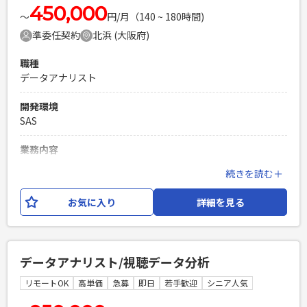
450,000
〜
円/月（140 ~ 180時間)
必須スキル
準委任契約
北浜 (大阪府)
・SQLによるデータ抽出・分析業務経験 2年以上 ・以下、いず
れかの経験が2年以上 - 分析結果からの提案・レポート作成
職種
経験 - BIツールによるダッシュボード構築経験 - デジタル
データアナリスト
マーケティング関連の業務経験 - DWH/データマートの設
計、構築経験
開発環境
PHPを用いたWebサービスの開発経験4年以上
SAS
Laravelを用いた開発経験1年以上
エンジニア複数人のチームでの開発経験
業務内容
別途ご案内
続きを読む＋
必須スキル
お気に入り
詳細を見る
・SAS開発経験1年〜
PHPを用いたWebサービスの開発経験4年以上
Laravelを用いた開発経験1年以上
エンジニア複数人のチームでの開発経験
データアナリスト/視聴データ分析
リモートOK
高単価
急募
即日
若手歓迎
シニア人気