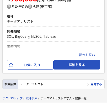
〜
円/月（140 ~ 180時間)
務経験（1年以上）
準委任契約
池袋 (東京都)
PHPを用いたWebサービスの開発経験4年以上
Laravelを用いた開発経験1年以上
職種
エンジニア複数人のチームでの開発経験
データアナリスト
開発環境
SQL, BigQuery, MySQL, Tableau
業務内容
エンド様での自社サービスデータの可視化PJにて下記業務を
続きを読む＋
ご担当いただけます。 ・Tableauによるデータの見える化
（レポーティング・KPIダッシュボード作成） ・SQLを用いた
お気に入り
詳細を見る
大規模データベースのデータハンドリングや分析環境の整備
・分析に基づく事業課題の発見及び解決策の提案 ・エンジニ
アとの協働によるデータ基盤構築、データ分析基盤の整備、
分析オペレーション改善、社内へのナレッジシェア
検索条件
データアナリスト
変更する
必須スキル
・Tableau経験 ・レポーティング、KPIダッシュボード作成経
テクヒロトップ
案件検索
データアナリストの求人・案件一覧
験 ・分析結果に基づく解決策の提案が1人称で可能なこと