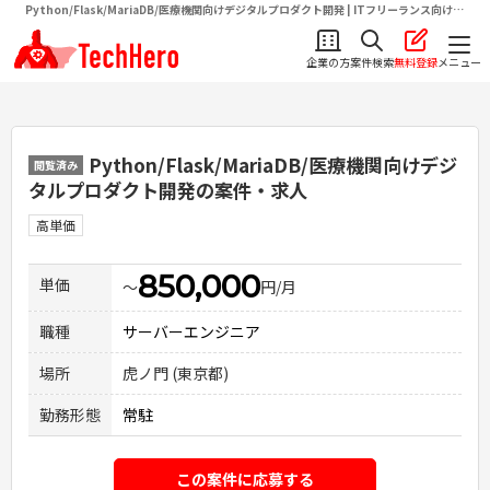
Python/Flask/MariaDB/医療機関向けデジタルプロダクト開発 | ITフリーランス向け求
人・案件情報サイトテクヒロ（TechHero）
企業の方
案件検索
無料登録
メニュー
Python/Flask/MariaDB/医療機関向けデジ
閲覧済み
タルプロダクト開発
の案件・求人
高単価
850,000
単価
〜
円/月
職種
サーバーエンジニア
場所
虎ノ門 (東京都)
勤務形態
常駐
この案件に応募する