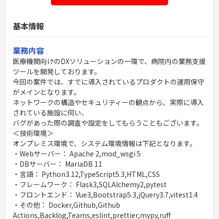
基本情報
業務内容
医療機関向けのDXソリューションの一環で、病院内の業務支援
ツールを開発しております。
今回の案件では、すでに導入されているプロダクトの運用保守
がメインとなります。
ネットワークの構造やセキュリティーの観点から、実際に導入
されている施設に伺い、
バグがあった際の調査や設定をしてもらうこともございます。
＜技術環境＞
オンプレミス環境で、システム環境情報は下記となります。
・Webサーバー： Apache 2,mod_wsgi 5
・DBサーバー： MariaDB 11
・言語： Python3.12,TypeScript5.3,HTML,CSS
・フレームワーク： Flask3,SQLAlchemy2,pytest
・フロントエンド： Vue3,Bootstrap5.3,jQuery3.7,vitest1.4
・その他： Docker,Github,Github
Actions,Backlog,Teams,eslint,prettier,mypy,ruff