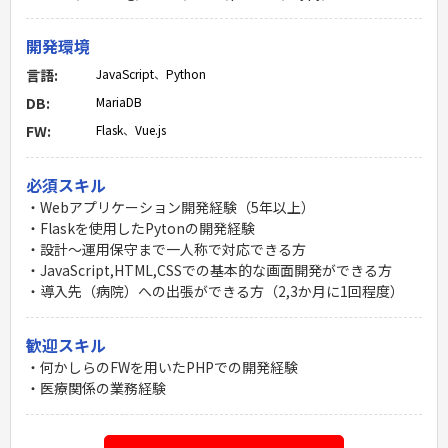
開発環境
言語:
JavaScript
、
Python
DB:
MariaDB
FW:
Flask
、
Vue.js
必須スキル
・Webアプリケーション開発経験（5年以上）
・Flaskを使用したPytonの開発経験
・設計〜運用保守まで一人称で対応できる方
・JavaScript,HTML,CSSでの基本的な画面開発ができる方
・導入先（病院）への出張ができる方（2,3か月に1回程度）
歓迎スキル
・何かしらのFWを用いたPHPでの開発経験
・医療関係の業務経験